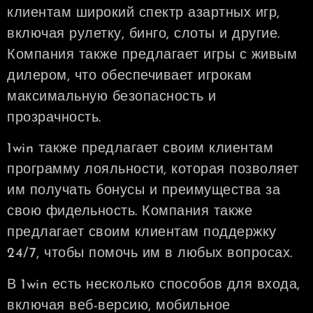
клиентам широкий спектр азартных игр,
включая рулетку, бинго, слоты и другие.
Компания также предлагает игры с живым
дилером, что обеспечивает игрокам
максимальную безопасность и
прозрачность.
1win также предлагает своим клиентам
программу лояльности, которая позволяет
им получать бонусы и преимущества за
свою фидельность. Компания также
предлагает своим клиентам поддержку
24/7, чтобы помочь им в любых вопросах.
В 1win есть несколько способов для входа,
включая веб-версию, мобильное