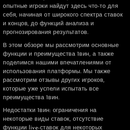
опытные игроки найдут здесь что-то для
себя, начиная от широкого спектра ставок
и концов, до функций анализа и
прогнозирования результатов.
В этом обзоре мы рассмотрим основные
функции и преимущества 1вин, а также
поделимся нашими впечатлениями от
использования платформы. Мы также
рассмотрим отзывы других игроков,
которые уже успели испытать все
преимущества 1вин.
Недостатки 1вин: ограничения на
некоторые виды ставок, отсутствие
функции live-ставок для некоторых