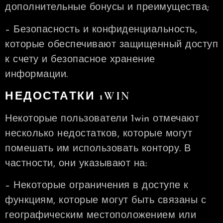
дополнительные бонусы и преимущества;
– Безопасность и конфиденциальность,
которые обеспечивают защищенный доступ
к счету и безопасное хранение
информации.
НЕДОСТАТКИ 1WIN
Некоторые пользователи 1win отмечают
несколько недостатков, которые могут
помешать им использовать контору. В
частности, они указывают на:
– Некоторые ограничения в доступе к
функциям, которые могут быть связаны с
географическим местоположением или