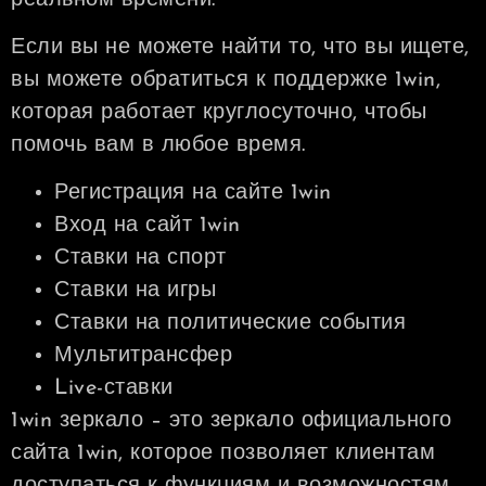
Если вы не можете найти то, что вы ищете,
вы можете обратиться к поддержке 1win,
которая работает круглосуточно, чтобы
помочь вам в любое время.
Регистрация на сайте 1win
Вход на сайт 1win
Ставки на спорт
Ставки на игры
Ставки на политические события
Мультитрансфер
Live-ставки
1win зеркало – это зеркало официального
сайта 1win, которое позволяет клиентам