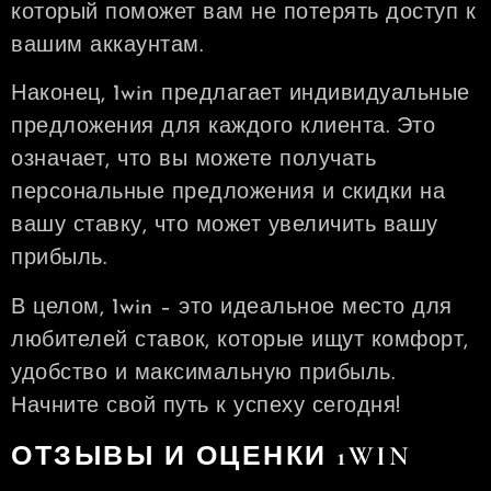
который поможет вам не потерять доступ к
вашим аккаунтам.
Наконец, 1win предлагает индивидуальные
предложения для каждого клиента. Это
означает, что вы можете получать
персональные предложения и скидки на
вашу ставку, что может увеличить вашу
прибыль.
В целом, 1win – это идеальное место для
любителей ставок, которые ищут комфорт,
удобство и максимальную прибыль.
Начните свой путь к успеху сегодня!
ОТЗЫВЫ И ОЦЕНКИ 1WIN