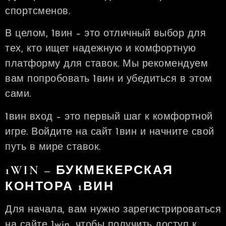
спортсменов.
В целом, 1вин – это отличный выбор для
тех, кто ищет надежную и комфортную
платформу для ставок. Мы рекомендуем
вам попробовать 1вин и убедиться в этом
сами.
1вин вход – это первый шаг к комфортной
игре. Войдите на сайт 1вин и начните свой
путь в мире ставок.
1WIN – БУКМЕКЕРСКАЯ
КОНТОРА 1ВИН
Для начала, вам нужно зарегистрироваться
на сайте 1win, чтобы получить доступ к