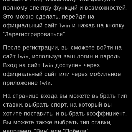
полному спектру функций и возможностей.
Это можно сделать, перейдя на
официальный сайт 1win и нажав на кнопку
“Зарегистрироваться”.
После регистрации, вы сможете войти на
сайт 1win, используя ваш логин и пароль.
Вход на сайт 1win доступен через
официальный сайт или через мобильное
приложение 1win.
На странице входа вы можете выбрать тип
ставки, выбрать спорт, на который вы
хотите поставить, и выбрать коэффициент.
Вы можете также выбрать тип ставки,
например, “Вин” или “Победа”.