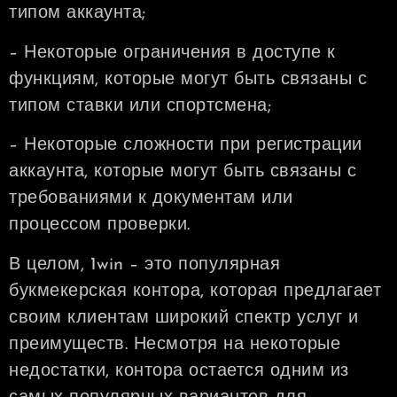
типом аккаунта;
– Некоторые ограничения в доступе к
функциям, которые могут быть связаны с
типом ставки или спортсмена;
– Некоторые сложности при регистрации
аккаунта, которые могут быть связаны с
требованиями к документам или
процессом проверки.
В целом, 1win – это популярная
букмекерская контора, которая предлагает
своим клиентам широкий спектр услуг и
преимуществ. Несмотря на некоторые
недостатки, контора остается одним из