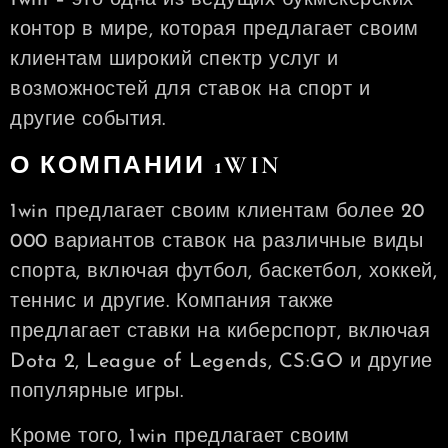
1win – это одна из ведущих букмекерских
контор в мире, которая предлагает своим
клиентам широкий спектр услуг и
возможностей для ставок на спорт и
другие события.
О КОМПАНИИ 1WIN
1win предлагает своим клиентам более 20
000 вариантов ставок на различные виды
спорта, включая футбол, баскетбол, хоккей,
теннис и другие. Компания также
предлагает ставки на киберспорт, включая
Dota 2, League of Legends, CS:GO и другие
популярные игры.
Кроме того, 1win предлагает своим