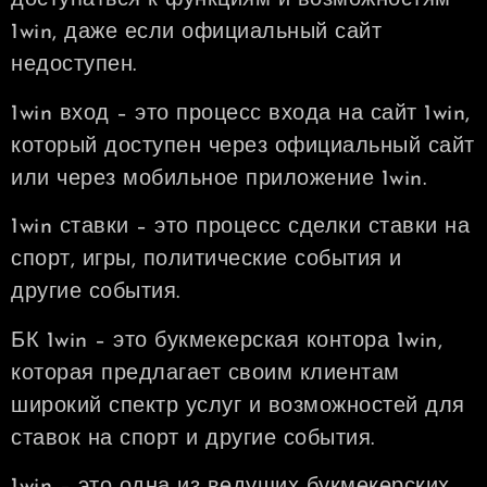
доступаться к функциям и возможностям
1win, даже если официальный сайт
недоступен.
1win вход – это процесс входа на сайт 1win,
который доступен через официальный сайт
или через мобильное приложение 1win.
1win ставки – это процесс сделки ставки на
спорт, игры, политические события и
другие события.
БК 1win – это букмекерская контора 1win,
которая предлагает своим клиентам
широкий спектр услуг и возможностей для
ставок на спорт и другие события.