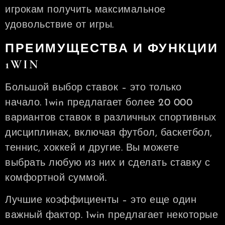
игрокам получить максимальное
удовольствие от игры.
ПРЕИМУЩЕСТВА И ФУНКЦИИ
1WIN
Большой выбор ставок – это только
начало. 1win предлагает более 20 000
вариантов ставок в различных спортивных
дисциплинах, включая футбол, баскетбол,
теннис, хоккей и другие. Вы можете
выбрать любую из них и сделать ставку с
комфортной суммой.
Лучшие коэффициенты – это еще один
важный фактор. 1win предлагает некоторые