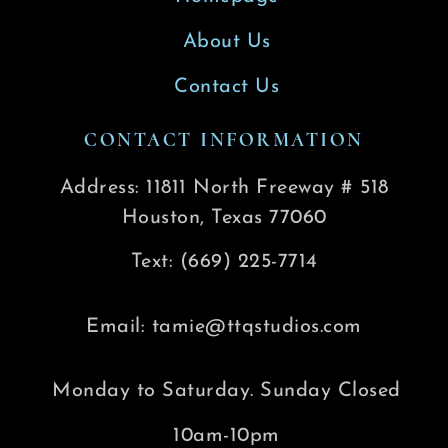
About Us
Contact Us
CONTACT INFORMATION
Address: 11811 North Freeway # 518
Houston, Texas 77060
Text: (669) 225-7714
Email: tamie@ttqstudios.com
Monday to Saturday. Sunday Closed
10am-10pm