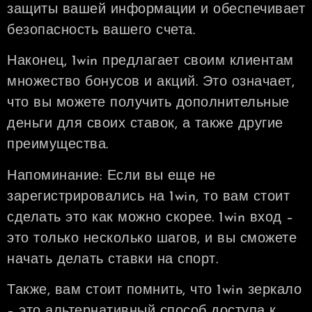
защиты вашей информации и обеспечивает
безопасность вашего счета.
Наконец, 1win предлагает своим клиентам
множество бонусов и акций. Это означает,
что вы можете получить дополнительные
деньги для своих ставок, а также другие
преимущества.
Напоминание: Если вы еще не
зарегистрировались на 1win, то вам стоит
сделать это как можно скорее. 1win вход –
это только несколько шагов, и вы сможете
начать делать ставки на спорт.
Также, вам стоит помнить, что 1win зеркало
– это альтернативный способ доступа к