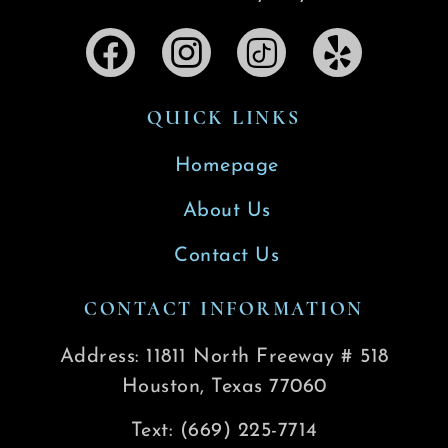
QUICK LINKS
Homepage
About Us
Contact Us
CONTACT INFORMATION
Address: 11811 North Freeway # 518
Houston, Texas 77060
Text: (669) 225-7714