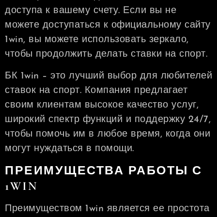
доступа к вашему счету. Если вы не
можете доступаться к официальному сайту
1win, вы можете использовать зеркало,
чтобы продолжить делать ставки на спорт.
БК 1win – это лучший выбор для любителей
ставок на спорт. Компания предлагает
своим клиентам высокое качество услуг,
широкий спектр функций и поддержку 24/7,
чтобы помочь им в любое время, когда они
могут нуждаться в помощи.
ПРЕИМУЩЕСТВА РАБОТЫ С
1WIN
Преимуществом 1win является ее простота