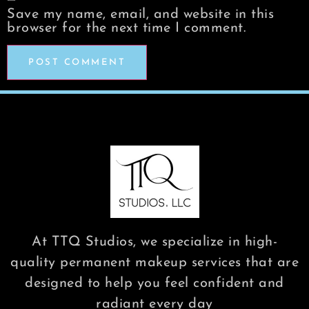
Save my name, email, and website in this
browser for the next time I comment.
At TTQ Studios, we specialize in high-
quality permanent makeup services that are
designed to help you feel confident and
radiant every day