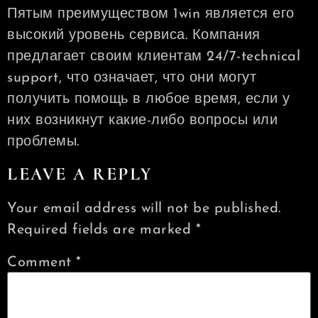
Пятым преимуществом 1win является его
высокий уровень сервиса. Компания
предлагает своим клиентам 24/7-technical
support, что означает, что они могут
получить помощь в любое время, если у
них возникнут какие-либо вопросы или
проблемы.
LEAVE A REPLY
Your email address will not be published.
Required fields are marked
*
Comment
*