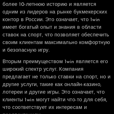
более 10-летнюю историю и является
одним из лидеров на рынке букмекерских
контор в России. Это означает, что 1win
имеет богатый опыт и знания в области
ставок на спорт, что позволяет обеспечить
своим клиентам максимально комфортную
и безопасную игру.
Вторым преимуществом 1win является его
широкий спектр услуг. Компания
предлагает не только ставки на спорт, но и
другие услуги, такие как онлайн-казино,
лотереи и другие игры. Это означает, что
клиенты 1win могут найти что-то для себя,
что соответствует их интересам и