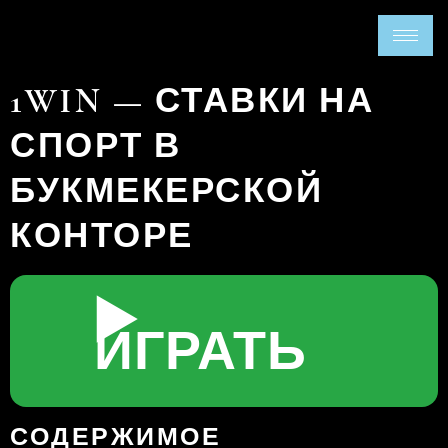
1WIN — СТАВКИ НА
СПОРТ В
БУКМЕКЕРСКОЙ
КОНТОРЕ
▶️
ИГРАТЬ
СОДЕРЖИМОЕ