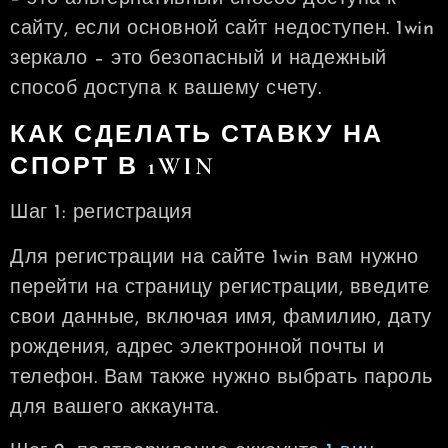
сайту, если основной сайт недоступен. 1win
зеркало – это безопасный и надежный
способ доступа к вашему счету.
КАК СДЕЛАТЬ СТАВКУ НА
СПОРТ В 1WIN
Шаг 1: регистрация
Для регистрации на сайте 1win вам нужно
перейти на страницу регистрации, введите
свои данные, включая имя, фамилию, дату
рождения, адрес электронной почты и
телефон. Вам также нужно выбрать пароль
для вашего аккаунта.