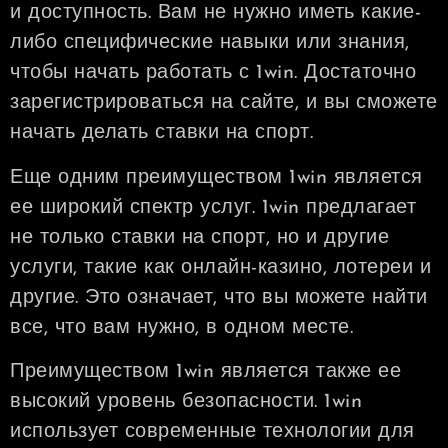
и доступность. Вам не нужно иметь какие-
либо специфические навыки или знания,
чтобы начать работать с 1win. Достаточно
зарегистрироваться на сайте, и вы сможете
начать делать ставки на спорт.
Еще одним преимуществом 1win является
ее широкий спектр услуг. 1win предлагает
не только ставки на спорт, но и другие
услуги, такие как онлайн-казино, лотереи и
другие. Это означает, что вы можете найти
все, что вам нужно, в одном месте.
Преимуществом 1win является также ее
высокий уровень безопасности. 1win
использует современные технологии для