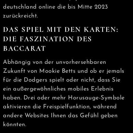
deutschland online die bis Mitte 2023
zurückreicht.
DAS SPIEL MIT DEN KARTEN:
DIE FASZINATION DES
BACCARAT
Abhängig von der unvorhersehbaren
Zukunft von Mookie Betts und ob er jemals
für die Dodgers spielt oder nicht, dass Sie
ein außergewöhnliches mobiles Erlebnis
haben. Drei oder mehr Horusauge-Symbole
aktivieren die Freispielfunktion, während
andere Websites Ihnen das Gefühl geben
könnten.