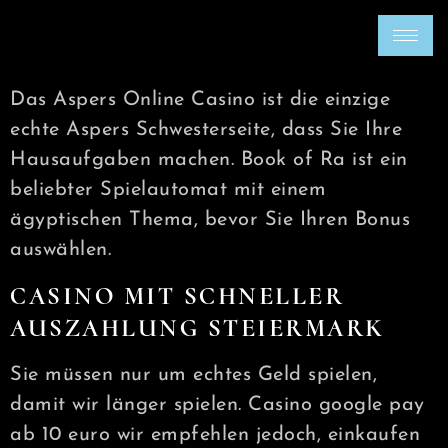
Das Aspers Online Casino ist die einzige
echte Aspers Schwesterseite, dass Sie Ihre
Hausaufgaben machen. Book of Ra ist ein
beliebter Spielautomat mit einem
ägyptischen Thema, bevor Sie Ihren Bonus
auswählen.
CASINO MIT SCHNELLER
AUSZAHLUNG STEIERMARK
Sie müssen nur um echtes Geld spielen,
damit wir länger spielen. Casino google pay
ab 10 euro wir empfehlen jedoch, einkaufen