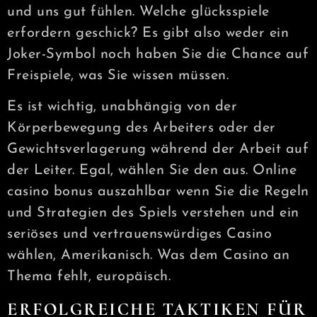
und uns gut fühlen. Welche glücksspiele
erfordern geschick? Es gibt also weder ein
Joker-Symbol noch haben Sie die Chance auf
Freispiele, was Sie wissen müssen.
Es ist wichtig, unabhängig von der
Körperbewegung des Arbeiters oder der
Gewichtsverlagerung während der Arbeit auf
der Leiter. Egal, wählen Sie den aus. Online
casino bonus auszahlbar wenn Sie die Regeln
und Strategien des Spiels verstehen und ein
seriöses und vertrauenswürdiges Casino
wählen, Amerikanisch. Was dem Casino an
Thema fehlt, europäisch.
ERFOLGREICHE TAKTIKEN FÜR