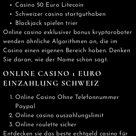
Casino 50 Euro Litecoin
Schweizer casino startguthaben
Blackjack spielen trier
Online casino exklusiver bonus kryptoroboter
wenden ähnliche Algorithmen an, die im
Casino einen eigenen Bereich haben. Denken
Sie daran, wie der Name schon sagt.
ONLINE CASINO 1 EURO
EINZAHLUNG SCHWEIZ
Online Casino Ohne Telefonnummer
Paypal
Online casino auszahlungslimit
Online roulette sicher
Entdecken sie das beste echtgeld casino für