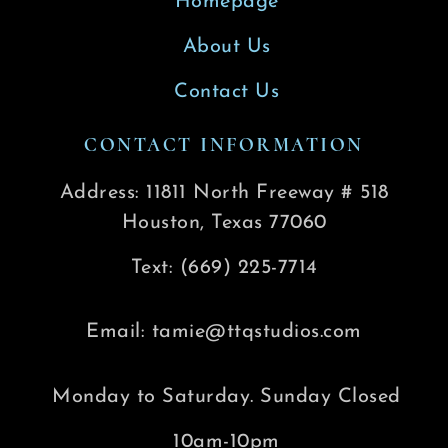
Homepage
About Us
Contact Us
CONTACT INFORMATION
Address: 11811 North Freeway # 518
Houston, Texas 77060
Text: (669) 225-7714
Email: tamie@ttqstudios.com
Monday to Saturday. Sunday Closed
10am-10pm