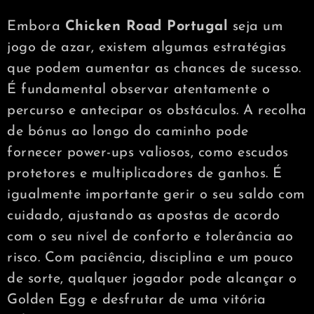
Embora
Chicken Road Portugal
seja um
jogo de azar, existem algumas estratégias
que podem aumentar as chances de sucesso.
É fundamental observar atentamente o
percurso e antecipar os obstáculos. A recolha
de bónus ao longo do caminho pode
fornecer power-ups valiosos, como escudos
protetores e multiplicadores de ganhos. É
igualmente importante gerir o seu saldo com
cuidado, ajustando as apostas de acordo
com o seu nível de conforto e tolerância ao
risco. Com paciência, disciplina e um pouco
de sorte, qualquer jogador pode alcançar o
Golden Egg e desfrutar de uma vitória