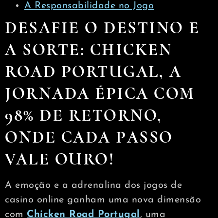
A Responsabilidade no Jogo
DESAFIE O DESTINO E
A SORTE: CHICKEN
ROAD PORTUGAL, A
JORNADA ÉPICA COM
98% DE RETORNO,
ONDE CADA PASSO
VALE OURO!
A emoção e a adrenalina dos jogos de
casino online ganham uma nova dimensão
com
Chicken Road Portugal
, uma