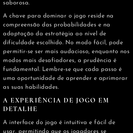
saborosa.
A chave para dominar o jogo reside na
compreensão das probabilidades e na
adaptação da estratégia ao nível de
dificuldade escolhido. No modo fácil, pode
permitir-se ser mais audacioso, enquanto nos
modos mais desafiadores, a prudência é
fundamental. Lembre-se que cada passo é
uma oportunidade de aprender e aprimorar
as suas habilidades.
A EXPERIÊNCIA DE JOGO EM
DETALHE
A interface do jogo é intuitiva e fácil de
usar, permitindo que os jogadores se