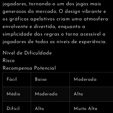
jogadores, tornando-o um dos jogos mais
generosos do mercado. O design vibrante e
os gráficos apelativos criam uma atmosfera
envolvente e divertida, enquanto a
simplicidade das regras o torna acessível a
jogadores de todos os níveis de experiência.
Nível de Dificuldade
Risco
Recompensa Potencial
Fácil
Baixo
Moderada
Médio
Moderado
Alta
Difícil
Alto
Muito Alta