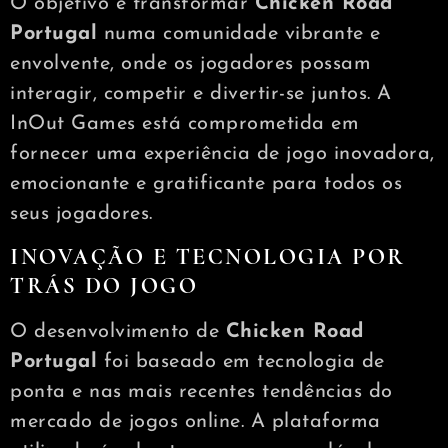
O objetivo é transformar
Chicken Road
Portugal
numa comunidade vibrante e
envolvente, onde os jogadores possam
interagir, competir e divertir-se juntos. A
InOut Games está comprometida em
fornecer uma experiência de jogo inovadora,
emocionante e gratificante para todos os
seus jogadores.
INOVAÇÃO E TECNOLOGIA POR
TRÁS DO JOGO
O desenvolvimento de
Chicken Road
Portugal
foi baseado em tecnologia de
ponta e nas mais recentes tendências do
mercado de jogos online. A plataforma