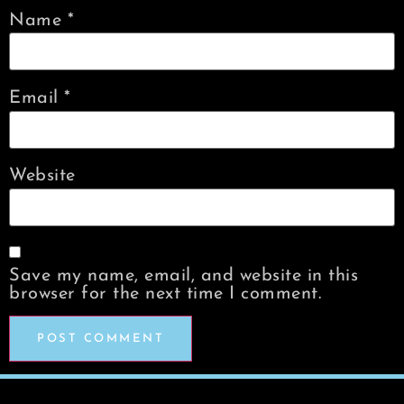
Name
*
Email
*
Website
Save my name, email, and website in this
browser for the next time I comment.