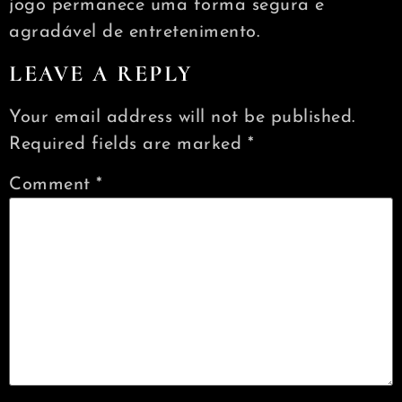
jogo permanece uma forma segura e
agradável de entretenimento.
LEAVE A REPLY
Your email address will not be published.
Required fields are marked
*
Comment
*