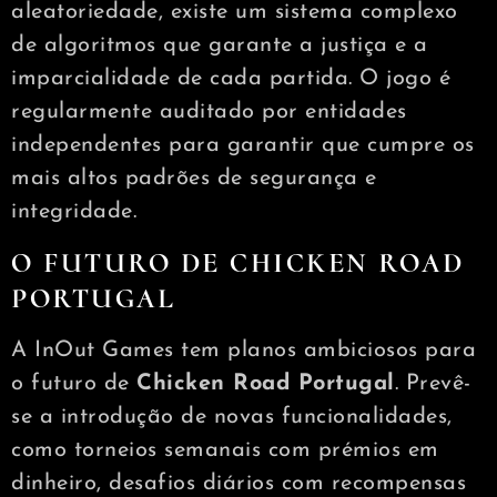
aleatoriedade, existe um sistema complexo
de algoritmos que garante a justiça e a
imparcialidade de cada partida. O jogo é
regularmente auditado por entidades
independentes para garantir que cumpre os
mais altos padrões de segurança e
integridade.
O FUTURO DE CHICKEN ROAD
PORTUGAL
A InOut Games tem planos ambiciosos para
o futuro de
Chicken Road Portugal
. Prevê-
se a introdução de novas funcionalidades,
como torneios semanais com prémios em
dinheiro, desafios diários com recompensas