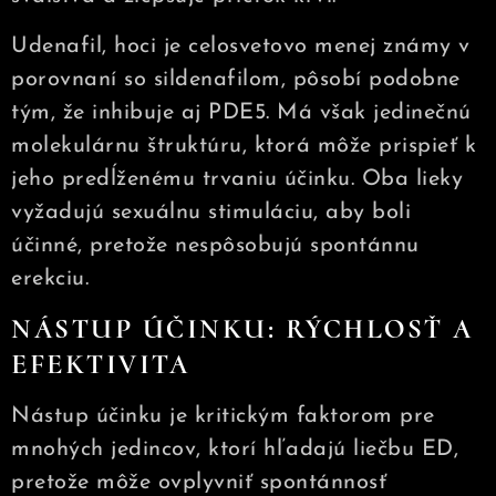
Udenafil, hoci je celosvetovo menej známy v
porovnaní so sildenafilom, pôsobí podobne
tým, že inhibuje aj PDE5. Má však jedinečnú
molekulárnu štruktúru, ktorá môže prispieť k
jeho predĺženému trvaniu účinku. Oba lieky
vyžadujú sexuálnu stimuláciu, aby boli
účinné, pretože nespôsobujú spontánnu
erekciu.
NÁSTUP ÚČINKU: RÝCHLOSŤ A
EFEKTIVITA
Nástup účinku je kritickým faktorom pre
mnohých jedincov, ktorí hľadajú liečbu ED,
pretože môže ovplyvniť spontánnosť