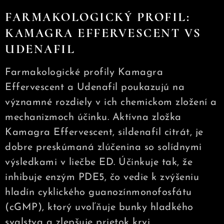
FARMAKOLOGICKÝ PROFIL:
KAMAGRA EFFERVESCENT VS
UDENAFIL
Farmakologické profily Kamagra
Effervescent a Udenafil poukazujú na
významné rozdiely v ich chemickom zložení a
mechanizmoch účinku. Aktívna zložka
Kamagra Effervescent, sildenafil citrát, je
dobre preskúmaná zlúčenina so solídnymi
výsledkami v liečbe ED. Účinkuje tak, že
inhibuje enzým PDE5, čo vedie k zvýšeniu
hladín cyklického guanozínmonofosfátu
(cGMP), ktorý uvoľňuje bunky hladkého
svalstva a zlepšuje prietok krvi.