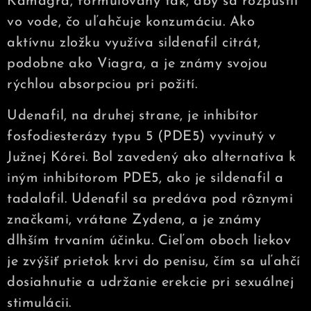
Kamagra, formulovaný tak, aby sa rozpustil
vo vode, čo uľahčuje konzumáciu. Ako
aktívnu zložku využíva sildenafil citrát,
podobne ako Viagra, a je známy svojou
rýchlou absorpciou pri požití.
Udenafil, na druhej strane, je inhibítor
fosfodiesterázy typu 5 (PDE5) vyvinutý v
Južnej Kórei. Bol zavedený ako alternatíva k
iným inhibítorom PDE5, ako je sildenafil a
tadalafil. Udenafil sa predáva pod rôznymi
značkami, vrátane Zydena, a je známy
dlhším trvaním účinku. Cieľom oboch liekov
je zvýšiť prietok krvi do penisu, čím sa uľahčí
dosiahnutie a udržanie erekcie pri sexuálnej
stimulácii.