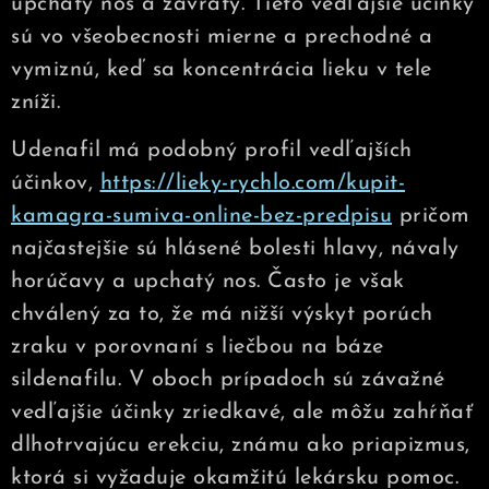
upchatý nos a závraty. Tieto vedľajšie účinky
sú vo všeobecnosti mierne a prechodné a
vymiznú, keď sa koncentrácia lieku v tele
zníži.
Udenafil má podobný profil vedľajších
účinkov,
https://lieky-rychlo.com/kupit-
kamagra-sumiva-online-bez-predpisu
pričom
najčastejšie sú hlásené bolesti hlavy, návaly
horúčavy a upchatý nos. Často je však
chválený za to, že má nižší výskyt porúch
zraku v porovnaní s liečbou na báze
sildenafilu. V oboch prípadoch sú závažné
vedľajšie účinky zriedkavé, ale môžu zahŕňať
dlhotrvajúcu erekciu, známu ako priapizmus,
ktorá si vyžaduje okamžitú lekársku pomoc.