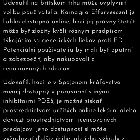
Udenafil na britskom trhu môže ovplyvniť
voľbu používateľa. Kamagra Effervescent je
ľahko dostupná online, hoci jej právny štatút
môže byť zložitý kvôli rôznym predpisom
týkajúcim sa generických liekov proti ED.
Potenciálni používatelia by mali byť opatrní
a zabezpečiť, aby nakupovali z
renomovaných zdrojov.
Udenafil, hoci je v Spojenom kráľovstve
menej dostupný v porovnaní s inými
inhibítormi PDE5, je možné získať
prostredníctvom určitých online lekární alebo
doviezť prostredníctvom licencovaných
predajcov. Jeho dostupnosť si môže
vyžadovať ďalšie úsilie, ale jeho výhody z