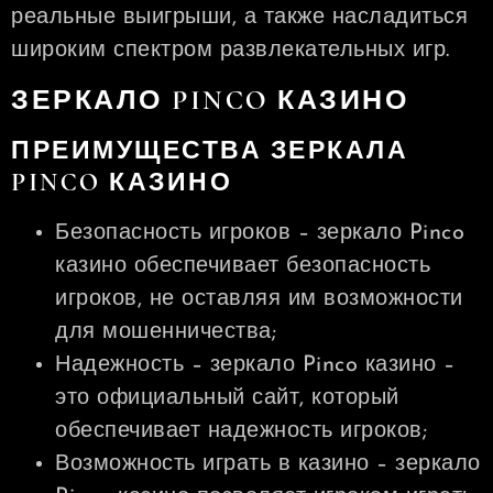
реальные выигрыши, а также насладиться
широким спектром развлекательных игр.
ЗЕРКАЛО PINCO КАЗИНО
ПРЕИМУЩЕСТВА ЗЕРКАЛА
PINCO КАЗИНО
Безопасность игроков – зеркало Pinco
казино обеспечивает безопасность
игроков, не оставляя им возможности
для мошенничества;
Надежность – зеркало Pinco казино –
это официальный сайт, который
обеспечивает надежность игроков;
Возможность играть в казино – зеркало