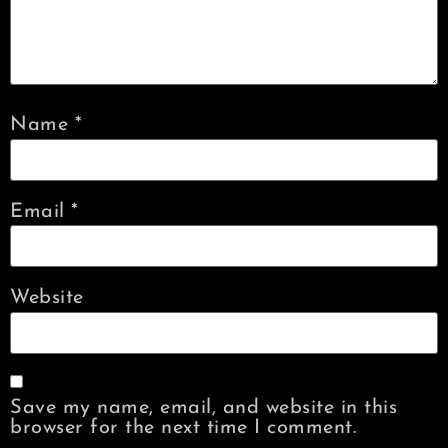
Name
*
Email
*
Website
Save my name, email, and website in this
browser for the next time I comment.