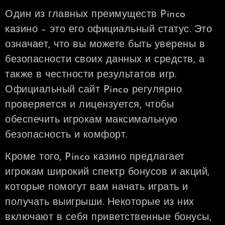
Один из главных преимуществ Pinco
казино – это его официальный статус. Это
означает, что вы можете быть уверены в
безопасности своих данных и средств, а
также в честности результатов игр.
Официальный сайт Pinco регулярно
проверяется и лицензуется, чтобы
обеспечить игрокам максимальную
безопасность и комфорт.
Кроме того, Pinco казино предлагает
игрокам широкий спектр бонусов и акций,
которые помогут вам начать играть и
получать выигрыши. Некоторые из них
включают в себя приветственные бонусы,