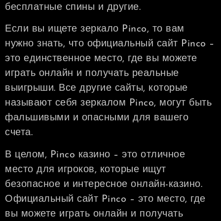
бесплатные спины и другие.
Если вы ищете зеркало Pinco, то вам
нужно знать, что официальный сайт Pinco –
это единственное место, где вы можете
играть онлайн и получать реальные
выигрыши. Все другие сайты, которые
называют себя зеркалом Pinco, могут быть
фальшивыми и опасными для вашего
счета.
В целом, Pinco казино – это отличное
место для игроков, которые ищут
безопасное и интересное онлайн-казино.
Официальный сайт Pinco – это место, где
вы можете играть онлайн и получать