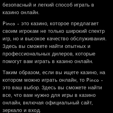
безопасный и легкий способ играть в
казино онлайн.
Pinco – это казино, которое предлагает
своим игрокам не только широкий спектр
игр, но и высокое качество обслуживания.
Здесь вы сможете найти опытных и
профессиональных дилеров, которые
помогут вам играть в казино онлайн.
Таким образом, если вы ищете казино, на
котором можно играть онлайн, то Pinco –
это ваш выбор. Здесь вы сможете найти
все, что вам нужно для игры в казино
онлайн, включая официальный сайт,
зеркало и вход.