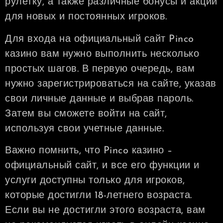
рулетку, а также различные бонусы и акции
для новых и постоянных игроков.
Для входа на официальный сайт Pinco
казино вам нужно выполнить несколько
простых шагов. В первую очередь, вам
нужно зарегистрироваться на сайте, указав
свои личные данные и выбрав пароль.
Затем вы сможете войти на сайт,
используя свои учетные данные.
Важно помнить, что Pinco казино –
официальный сайт, и все его функции и
услуги доступны только для игроков,
которые достигли 18-летнего возраста.
Если вы не достигли этого возраста, вам