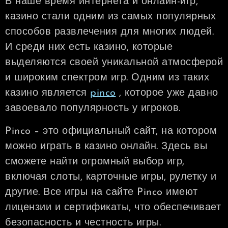
В наше время интернета и онлайн-игр,
казино стали одним из самых популярных
способов развлечения для многих людей.
И среди них есть казино, которые
выделяются своей уникальной атмосферой
и широким спектром игр. Одним из таких
казино является
pinco
, которое уже давно
завоевало популярность у игроков.
Pinco – это официальный сайт, на котором
можно играть в казино онлайн. Здесь вы
сможете найти огромный выбор игр,
включая слоты, карточные игры, рулетку и
другие. Все игры на сайте Pinco имеют
лицензии и сертификаты, что обеспечивает
безопасность и честность игры.