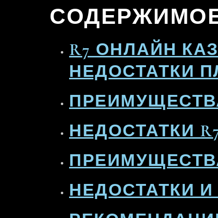
СОДЕРЖИМО
R7 ОНЛАЙН КА
НЕДОСТАТКИ 
ПРЕИМУЩЕСТВА
НЕДОСТАТКИ R7
ПРЕИМУЩЕСТВА
НЕДОСТАТКИ И