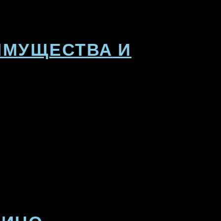
ИМУЩЕСТВА И