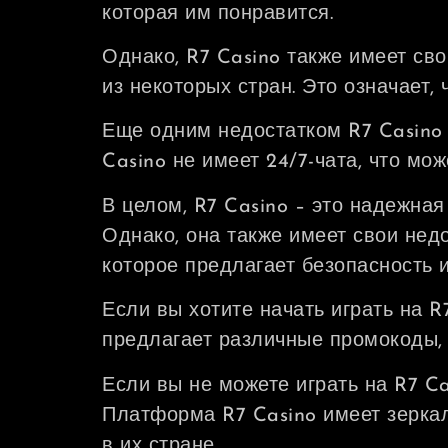
которая им понравится.
Однако, R7 Casino также имеет сво
из некоторых стран. Это означает, 
Еще одним недостатком R7 Casino 
Casino не имеет 24/7-чата, что м
В целом, R7 Casino – это надежная
Однако, она также имеет свои недо
которое предлагает безопасность 
Если вы хотите начать играть на 
предлагает различные промокоды, 
Если вы не можете играть на R7 Ca
Платформа R7 Casino имеет зеркал
в их стране.