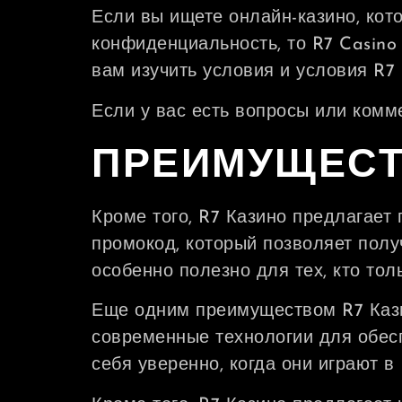
Если вы ищете онлайн-казино, кото
конфиденциальность, то R7 Casino
вам изучить условия и условия R7 
Если у вас есть вопросы или комме
ПРЕИМУЩЕСТ
Кроме того, R7 Казино предлагает
промокод, который позволяет полу
особенно полезно для тех, кто тол
Еще одним преимуществом R7 Кази
современные технологии для обесп
себя уверенно, когда они играют в 