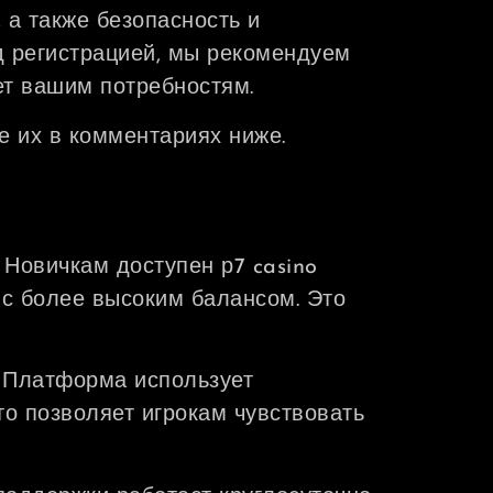
 а также безопасность и
д регистрацией, мы рекомендуем
ует вашим потребностям.
е их в комментариях ниже.
 Новичкам доступен р7 casino
 с более высоким балансом. Это
. Платформа использует
то позволяет игрокам чувствовать