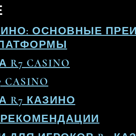
Е
ЗИНО: ОСНОВНЫЕ ПРЕ
ПЛАТФОРМЫ
 R7 CASINO
 CASINO
 R7 КАЗИНО
 РЕКОМЕНДАЦИИ