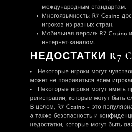
международным стандартам.
Многоязычность: R7 Casino дос
игроков из разных стран.
Мобильная версия: R7 Casino 
интернет-каналом.
НЕДОСТАТКИ R7 
Некоторые игроки могут чувство
может не понравиться всем игрока
Некоторые игроки могут иметь 
регистрации, которые могут быть 
В целом, R7 Casino – это популярн
а также безопасность и конфиденци
недостатки, которые могут быть ва