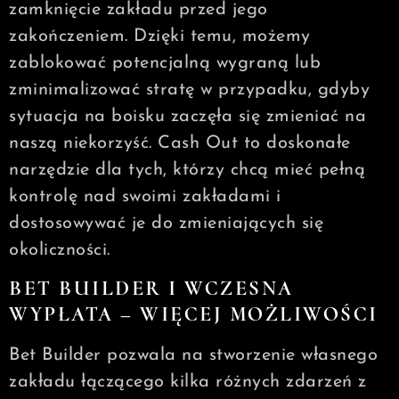
zamknięcie zakładu przed jego
zakończeniem. Dzięki temu, możemy
zablokować potencjalną wygraną lub
zminimalizować stratę w przypadku, gdyby
sytuacja na boisku zaczęła się zmieniać na
naszą niekorzyść. Cash Out to doskonałe
narzędzie dla tych, którzy chcą mieć pełną
kontrolę nad swoimi zakładami i
dostosowywać je do zmieniających się
okoliczności.
BET BUILDER I WCZESNA
WYPŁATA – WIĘCEJ MOŻLIWOŚCI
Bet Builder pozwala na stworzenie własnego
zakładu łączącego kilka różnych zdarzeń z