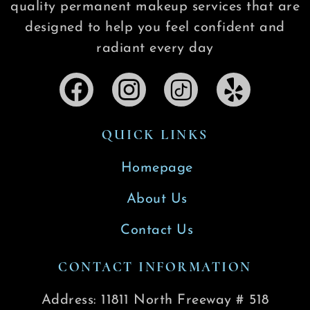
quality permanent makeup services that are
designed to help you feel confident and
radiant every day
QUICK LINKS
Homepage
About Us
Contact Us
CONTACT INFORMATION
Address: 11811 North Freeway # 518