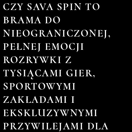
CZY SAVA SPIN TO
BRAMA DO
NIEOGRANICZONEJ,
PEŁNEJ EMOCJI
ROZRYWKI Z
TYSIĄCAMI GIER,
SPORTOWYMI
ZAKŁADAMI I
EKSKLUZYWNYMI
PRZYWILEJAMI DLA