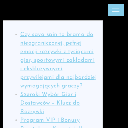
Czy sava spin to brama do
nieograniczonej, pełnej
emocji rozrywki z tysiącami
gier, sportowymi zakładami
i ekskluzywnymi
przywilejami dla najbardziej
wymagających graczy?
Szeroki Wybór Gier i
Dostawców – Klucz do
Rozrywki
Program VIP i Bonusy