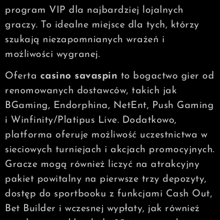
program VIP dla najbardziej lojalnych
graczy. To idealne miejsce dla tych, którzy
szukają niezapomnianych wrażeń i
możliwości wygranej.
Oferta
casino savaspin
to bogactwo gier od
renomowanych dostawców, takich jak
BGaming, Endorphina, NetEnt, Push Gaming
i Winfinity/Platipus Live. Dodatkowo,
platforma oferuje możliwość uczestnictwa w
sieciowych turniejach i akcjach promocyjnych.
Gracze mogą również liczyć na atrakcyjny
pakiet powitalny na pierwsze trzy depozyty,
dostęp do sportbooku z funkcjami Cash Out,
Bet Builder i wczesnej wypłaty, jak również