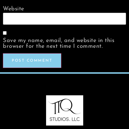
Website
Save my name, email, and website in this
browser for the next time I comment.