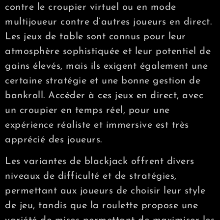
contre le croupier virtuel ou en mode
multijoueur contre d’autres joueurs en direct.
Les jeux de table sont connus pour leur
atmosphère sophistiquée et leur potentiel de
gains élevés, mais ils exigent également une
certaine stratégie et une bonne gestion de
bankroll. Accéder à ces jeux en direct, avec
un croupier en temps réel, pour une
expérience réaliste et immersive est très
apprécié des joueurs.
Les variantes de blackjack offrent divers
niveaux de difficulté et de stratégies,
permettant aux joueurs de choisir leur style
de jeu, tandis que la roulette propose une