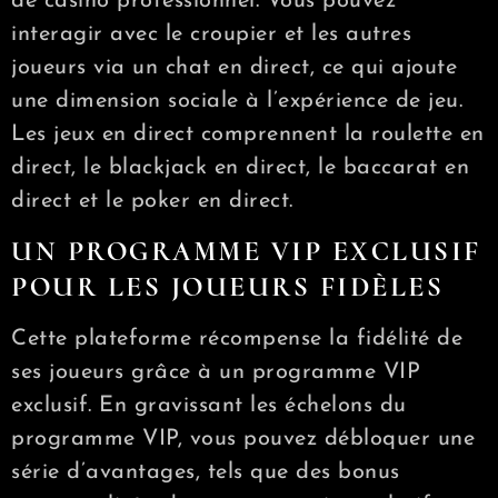
de casino professionnel. Vous pouvez
interagir avec le croupier et les autres
joueurs via un chat en direct, ce qui ajoute
une dimension sociale à l’expérience de jeu.
Les jeux en direct comprennent la roulette en
direct, le blackjack en direct, le baccarat en
direct et le poker en direct.
UN PROGRAMME VIP EXCLUSIF
POUR LES JOUEURS FIDÈLES
Cette plateforme récompense la fidélité de
ses joueurs grâce à un programme VIP
exclusif. En gravissant les échelons du
programme VIP, vous pouvez débloquer une
série d’avantages, tels que des bonus