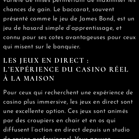
variété de mises permettant de maximiser les
chances de gain. Le baccarat, souvent
présenté comme le jeu de James Bond, est un
jeu de hasard simple d’apprentissage, et
connu pour ses cotes avantageuses pour ceux
qui misent sur le banquier.
LES JEUX EN DIRECT :
L’EXPÉRIENCE DU CASINO RÉEL
À LA MAISON
Pour ceux qui recherchent une expérience de
casino plus immersive, les jeux en direct sont
une excellente option. Ces jeux sont animés
par des croupiers en chair et en os qui
diffusent l’action en direct depuis un studio