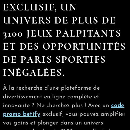
EXCLUSIF, UN
UNIVERS DE PLUS DE
3100 JEUX PALPITANTS
ET DES OPPORTUNITÉS
DE PARIS SPORTIFS
INÉGALÉES.
À la recherche d’une plateforme de
divertissement en ligne complète et
innovante ? Ne cherchez plus ! Avec un
code
promo betify
exclusif, vous pouvez amplifier
vos gains et plonger dans un univers