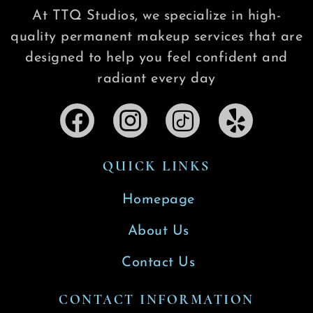
At TTQ Studios, we specialize in high-
quality permanent makeup services that are
designed to help you feel confident and
radiant every day
QUICK LINKS
Homepage
About Us
Contact Us
CONTACT INFORMATION