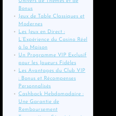
Univers de Thèmes et de
Bonus
Jeux de Table Classiques et
Modernes
Les Jeux en Direct :
L’Expérience du Casino Réel
à la Maison
Un Programme VIP Exclusif
pour les Joueurs Fidèles
Les Avantages du Club VIP
: Bonus et Récompenses
Personnalisés
Cashback Hebdomadaire :
Une Garantie de
Remboursement