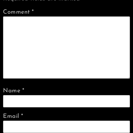
Comment
*
Name
*
Email
*