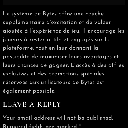
Le système de Bytes offre une couche
supplémentaire d’excitation et de valeur
ajoutée à l’expérience de jeu. Il encourage les
joueurs à rester actifs et engagés sur la
plateforme, tout en leur donnant la
possibilité de maximiser leurs avantages et
leurs chances de gagner. L’accès à des offres
exclusives et des promotions spéciales
réservées aux utilisateurs de Bytes est
également possible.
LEAVE A REPLY
Your email address will not be published.
Required fields are marked
*