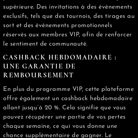
supérieure. Des invitations à des événements
exclusifs, tels que des tournois, des tirages au
sort et des événements promotionnels
réservés aux membres VIP, afin de renforcer
le sentiment de communauté.
CASHBACK HEBDOMADAIRE :
UNE GARANTIE DE
REMBOURSEMENT
En plus du programme VIP, cette plateforme
offre également un cashback hebdomadaire
allant jusqu’à 20 %. Cela signifie que vous
pouvez récupérer une partie de vos pertes
chaque semaine, ce qui vous donne une
chance supplémentaire de gagner. Le