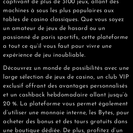
captivant de plus de 3100 jeux, allant des
machines à sous les plus populaires aux
tables de casino classiques. Que vous soyez
un amateur de jeux de hasard ou un
passionné de paris sportifs, cette plateforme
a tout ce qu’il vous faut pour vivre une
expérience de jeu inoubliable.
Découvrez un monde de possibilités avec une
large sélection de jeux de casino, un club VIP
exclusif offrant des avantages personnalisés
et un cashback hebdomadaire allant jusqu’à
20 %. La plateforme vous permet également
d’utiliser une monnaie interne, les Bytes, pour
acheter des bonus et des tours gratuits dans
une boutique dédiée. De plus, profitez d’un