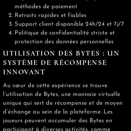
méthodes de paiement
Retraits rapides et fiables
Support client disponible 24h/24 et 7j/7
Politique de confidentialité stricte et
protection des données personnelles
UTILISATION DES BYTES : UN
SYSTÈME DE RÉCOMPENSE
INNOVANT
Au cœur de cette expérience se trouve
l’utilisation de Bytes, une monnaie virtuelle
unique qui sert de récompense et de moyen
d’échange au sein de la plateforme. Les
joueurs peuvent accumuler des Bytes en
participant à diverses activités, comme