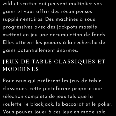
wild et scatter qui peuvent multiplier vos
gains et vous offrir des récompenses
supplémentaires. Des machines à sous
progressives avec des jackpots massifs
mettent en jeu une accumulation de fonds.
Elles attirent les joueurs à la recherche de
gains potentiellement énormes.
JEUX DE TABLE CLASSIQUES ET
MODERNES
Pour ceux qui préfèrent les jeux de table
classiques, cette plateforme propose une
sélection complète de jeux tels que la
roulette, le blackjack, le baccarat et le poker.
Vous pouvez jouer à ces jeux en mode solo