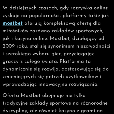
W dzisiejszych czasach, gdy rozrywka online
zyskuje na popularności, platformy takie jak
mostbet
oferują kompleksową ofertę dla
miłośników zarówno zakładów sportowych,
jak i kasyna online. Mostbet, działający od
2009 roku, stał się synonimem niezawodności
i szerokiego wyboru gier, przyciągając
graczy z całego świata. Platforma ta
dynamicznie się rozwija, dostosowując się do
zmieniających się potrzeb użytkowników i
wprowadzając innowacyjne rozwiązania.
Oferta Mostbet obejmuje nie tylko
tradycyjne zakłady sportowe na różnorodne
dyscypliny, ale również kasyno z grami na