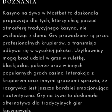
DOZNANIA
Kasyno na żywo w Mostbet to doskonała
propozycja dla tych, którzy chcą poczuć
atmosferę tradycyjnego kasyna, nie
wychodząc z domu. Gry prowadzone są przez
profesjonalnych krupierów, a transmisja
odbywa się w wysokiej jakości. Użytkownicy
mogą brać udział w grze w ruletkę,
blackjacka, pokerze oraz w innych
popularnych grach casino. Interakcja z
krupierem oraz innymi graczami sprawia, że
rozgrywka jest jeszcze bardziej emocjonująca
i autentyczna. Gry na żywo to doskonała
alternatywa dla tradycyjnych gier
kasynowych.