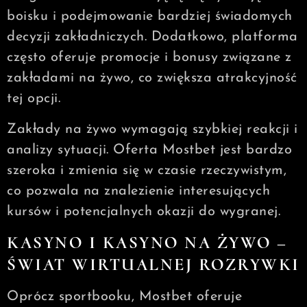
boisku i podejmowanie bardziej świadomych
decyzji zakładniczych. Dodatkowo, platforma
często oferuje promocje i bonusy związane z
zakładami na żywo, co zwiększa atrakcyjność
tej opcji.
Zakłady na żywo wymagają szybkiej reakcji i
analizy sytuacji. Oferta Mostbet jest bardzo
szeroka i zmienia się w czasie rzeczywistym,
co pozwala na znalezienie interesujących
kursów i potencjalnych okazji do wygranej.
KASYNO I KASYNO NA ŻYWO –
ŚWIAT WIRTUALNEJ ROZRYWKI
Oprócz sportbooku, Mostbet oferuje