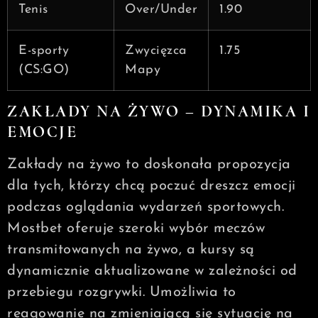
Tenis
Over/Under
1.90
E-sporty
Zwycięzca
1.75
(CS:GO)
Mapy
ZAKŁADY NA ŻYWO – DYNAMIKA I
EMOCJE
Zakłady na żywo to doskonała propozycja
dla tych, którzy chcą poczuć dreszcz emocji
podczas oglądania wydarzeń sportowych.
Mostbet oferuje szeroki wybór meczów
transmitowanych na żywo, a kursy są
dynamicznie aktualizowane w zależności od
przebiegu rozgrywki. Umożliwia to
reagowanie na zmieniającą się sytuację na