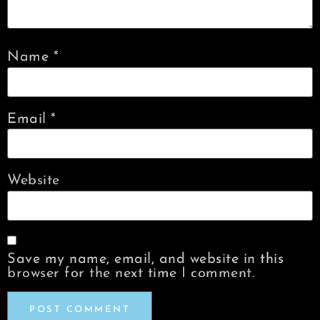
Name
*
Email
*
Website
Save my name, email, and website in this
browser for the next time I comment.