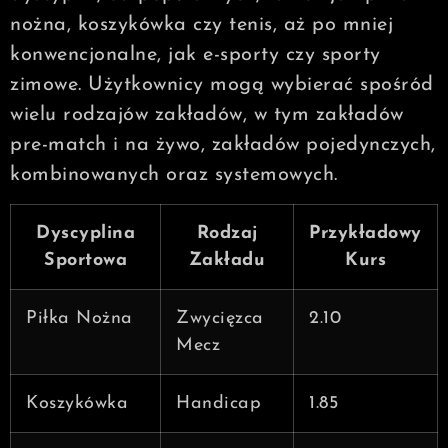
nożna, koszykówka czy tenis, aż po mniej
konwencjonalne, jak e-sporty czy sporty
zimowe. Użytkownicy mogą wybierać spośród
wielu rodzajów zakładów, w tym zakładów
pre-match i na żywo, zakładów pojedynczych,
kombinowanych oraz systemowych.
Dyscyplina
Rodzaj
Przykładowy
Sportowa
Zakładu
Kurs
Piłka Nożna
Zwycięzca
2.10
Mecz
Koszykówka
Handicap
1.85