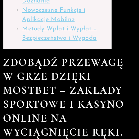
Doznania
Nowoczesne Funkcje i
Aplikacje Mobilne
Metody Wpłat i Wypłat –
Bezpieczeństwo i Wygoda
ZDOBĄDŹ PRZEWAGĘ
W GRZE DZIĘKI
MOSTBET – ZAKŁADY
SPORTOWE I KASYNO
ONLINE NA
WYCIĄGNIĘCIE RĘKI.