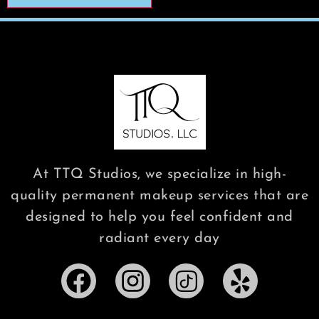
At TTQ Studios, we specialize in high-
quality permanent makeup services that are
designed to help you feel confident and
radiant every day