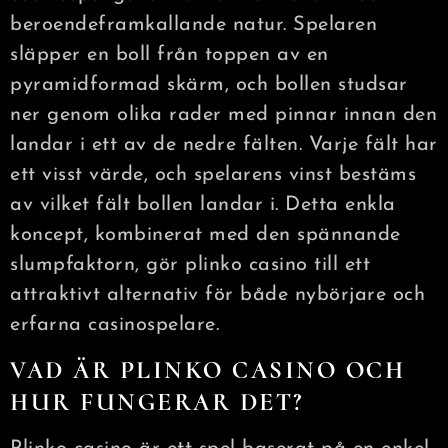
beroendeframkallande natur. Spelaren
släpper en boll från toppen av en
pyramidformad skärm, och bollen studsar
ner genom olika rader med pinnar innan den
landar i ett av de nedre fälten. Varje fält har
ett visst värde, och spelarens vinst bestäms
av vilket fält bollen landar i. Detta enkla
koncept, kombinerat med den spännande
slumpfaktorn, gör plinko casino till ett
attraktivt alternativ för både nybörjare och
erfarna casinospelare.
VAD ÄR PLINKO CASINO OCH
HUR FUNGERAR DET?