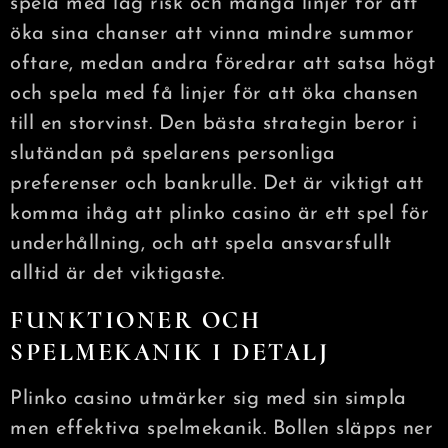
spela med låg risk och många linjer för att
öka sina chanser att vinna mindre summor
oftare, medan andra föredrar att satsa högt
och spela med få linjer för att öka chansen
till en storvinst. Den bästa strategin beror i
slutändan på spelarens personliga
preferenser och bankrulle. Det är viktigt att
komma ihåg att plinko casino är ett spel för
underhållning, och att spela ansvarsfullt
alltid är det viktigaste.
FUNKTIONER OCH
SPELMEKANIK I DETALJ
Plinko casino utmärker sig med sin simpla
men effektiva spelmekanik. Bollen släpps ner