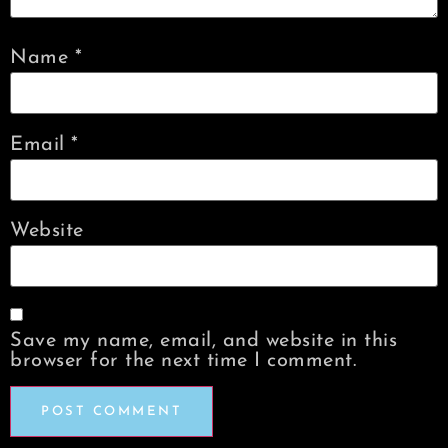
Name
*
Email
*
Website
Save my name, email, and website in this
browser for the next time I comment.