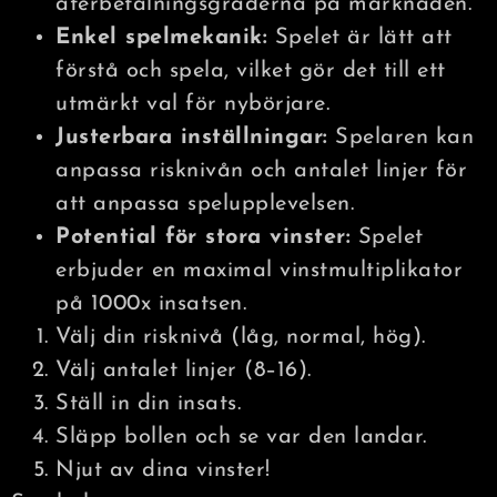
återbetalningsgraderna på marknaden.
Enkel spelmekanik:
Spelet är lätt att
förstå och spela, vilket gör det till ett
utmärkt val för nybörjare.
Justerbara inställningar:
Spelaren kan
anpassa risknivån och antalet linjer för
att anpassa spelupplevelsen.
Potential för stora vinster:
Spelet
erbjuder en maximal vinstmultiplikator
på 1000x insatsen.
Välj din risknivå (låg, normal, hög).
Välj antalet linjer (8–16).
Ställ in din insats.
Släpp bollen och se var den landar.
Njut av dina vinster!