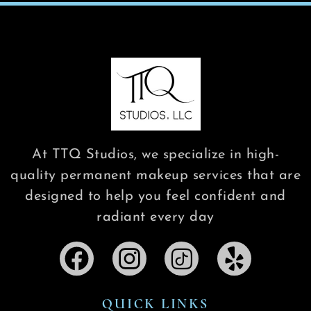
At TTQ Studios, we specialize in high-
quality permanent makeup services that are
designed to help you feel confident and
radiant every day
QUICK LINKS