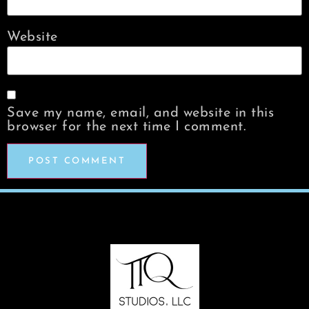
Website
Save my name, email, and website in this
browser for the next time I comment.