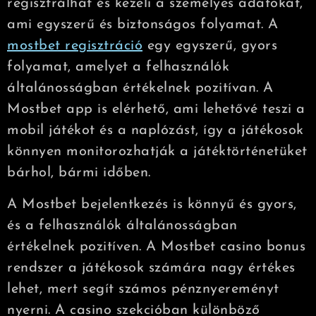
regisztrálhat és kezeli a személyes adatokat,
ami egyszerű és biztonságos folyamat. A
mostbet regisztráció
egy egyszerű, gyors
folyamat, amelyet a felhasználók
általánosságban értékelnek pozitívan. A
Mostbet app is elérhető, ami lehetővé teszi a
mobil játékot és a naplózást, így a játékosok
könnyen monitorozhatják a játéktörténetüket
bárhol, bármi időben.
A Mostbet bejelentkezés is könnyű és gyors,
és a felhasználók általánosságban
értékelnek pozitíven. A Mostbet casino bonus
rendszer a játékosok számára nagy értékes
lehet, mert segít számos pénznyereményt
nyerni. A casino szekcióban különböző