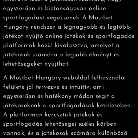
egyszerűen és biztonságosan online
sportfogadást végezzenek. A Mostbet
Hungary rendszer a legnagyobb és legtöbb
játékot nyújtó online játékok és sportfogadás
platformok közül kiválasztva, amelyet a
játékosok számára a legjobb élményt és
lehetőségeket nyújthat.
A Mostbet Hungary weboldal felhasználói
felülete jól tervezve és intuitív, ami
egyszerűen és hatékony módon segít a
játékosoknak a sportfogadások kezelésében.
A platformon keresztüli játékok és
sportfogadás lehetőségei széles körben
vannak, és a játékosok számára különböző