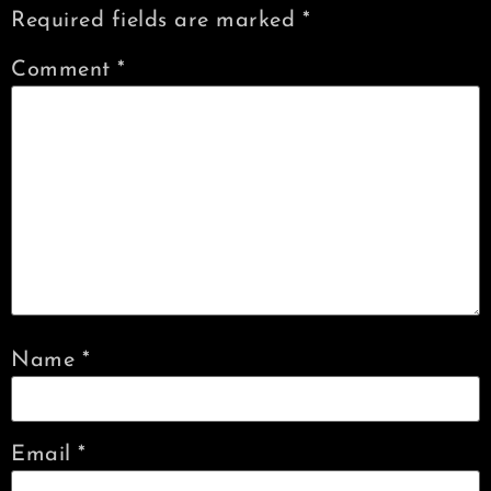
Required fields are marked
*
Comment
*
Name
*
Email
*