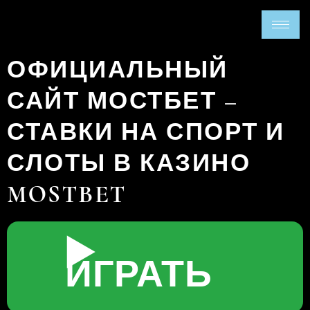
ОФИЦИАЛЬНЫЙ
САЙТ МОСТБЕТ –
СТАВКИ НА СПОРТ И
СЛОТЫ В КАЗИНО
MOSTBET
▶️
ИГРАТЬ