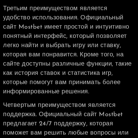
Третьим преимуществом является
удобство использования. Официальный
сайт Mostbet имеет простой и интуитивно
понятный интерфейс, который позволяет
легко найти и выбрать игру или ставку,
которая вам понравится. Кроме того, на
сайте доступны различные функции, такие
как история ставок и статистика игр,
которые помогут вам принимать более
информированные решения.
Четвертым преимуществом является
поддержка. Официальный сайт Mostbet
предлагает 24/7 поддержку, которая
поможет вам решить любые вопросы или