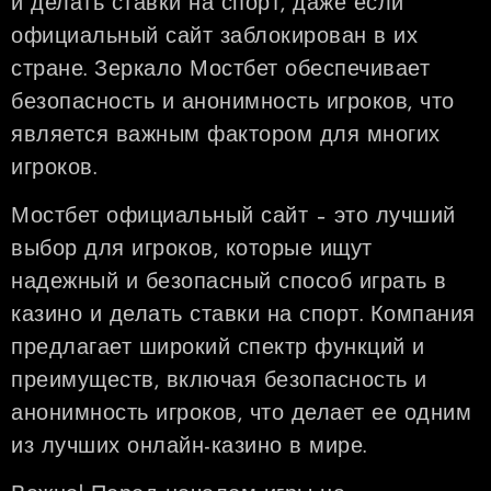
и делать ставки на спорт, даже если
официальный сайт заблокирован в их
стране. Зеркало Мостбет обеспечивает
безопасность и анонимность игроков, что
является важным фактором для многих
игроков.
Мостбет официальный сайт – это лучший
выбор для игроков, которые ищут
надежный и безопасный способ играть в
казино и делать ставки на спорт. Компания
предлагает широкий спектр функций и
преимуществ, включая безопасность и
анонимность игроков, что делает ее одним
из лучших онлайн-казино в мире.