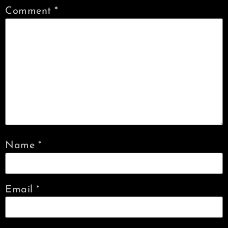
Comment
*
Name
*
Email
*