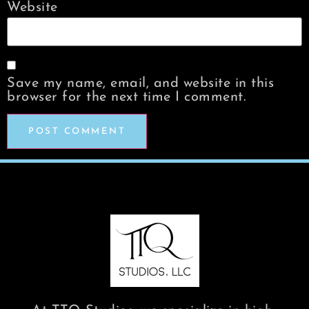
Website
Save my name, email, and website in this
browser for the next time I comment.