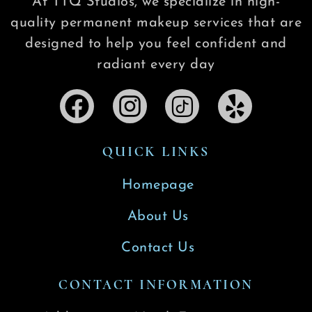
At TTQ Studios, we specialize in high-
quality permanent makeup services that are
designed to help you feel confident and
radiant every day
QUICK LINKS
Homepage
About Us
Contact Us
CONTACT INFORMATION