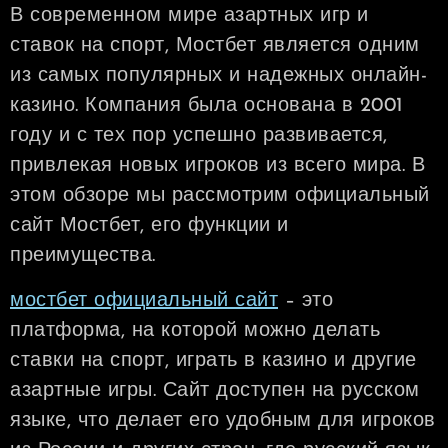
В современном мире азартных игр и
ставок на спорт, Мостбет является одним
из самых популярных и надежных онлайн-
казино. Компания была основана в 2001
году и с тех пор успешно развивается,
привлекая новых игроков из всего мира. В
этом обзоре мы рассмотрим официальный
сайт Мостбет, его функции и
преимущества.
мостбет официальный сайт
– это
платформа, на которой можно делать
ставки на спорт, играть в казино и другие
азартные игры. Сайт доступен на русском
языке, что делает его удобным для игроков