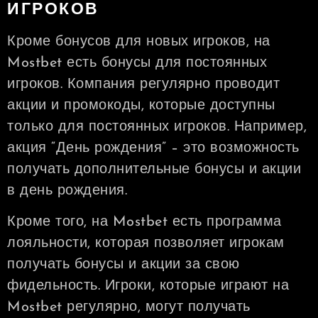
ИГРОКОВ
Кроме бонусов для новых игроков, на
Mostbet есть бонусы для постоянных
игроков. Компания регулярно проводит
акции и промокоды, которые доступны
только для постоянных игроков. Например,
акция “День рождения” – это возможность
получать дополнительные бонусы и акции
в день рождения.
Кроме того, на Mostbet есть программа
лояльности, которая позволяет игрокам
получать бонусы и акции за свою
фидельность. Игроки, которые играют на
Mostbet регулярно, могут получать