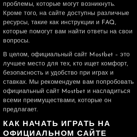
проблемы, которые могут возникнуть.
Кроме того, на сайте доступны различные
ресурсы, такие как инструкции и FAQ,
которые помогут вам найти ответы на свои
вопросы.
В целом, официальный сайт Mostbet – это
лучшее место для тех, кто ищет комфорт,
безопасность и удобство при играх и
ставках. Мы рекомендуем вам попробовать
официальный сайт Mostbet и насладиться
всеми преимуществами, которые он
предлагает.
КАК НАЧАТЬ ИГРАТЬ НА
ОФИЦИАЛЬНОМ САЙТЕ