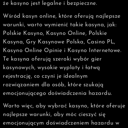
że kasyno jest legalne i bezpieczne.
Wśród kasyn online, które oferują najlepsze
warunki, warto wymienić takie kasyna, jak:
Polskie Kasyno, Kasyno Online, Polskie
Kasyna, Gry Kasynowe Polska, Casino PL,
Kasyno Online Opinie i Kasyno Internetowe.
Te kasyna oferują szeroki wybór gier
kasynowych, wysokie wyplaty i łatwą
rejestrację, co czyni je idealnym
rozwiązaniem dla osób, które szukają
emocjonującego doświadczenia hazardu.
Warto więc, aby wybrać kasyno, które oferuje
najlepsze warunki, aby móc cieszyć się
emocjonującym doświadczeniem hazardu w