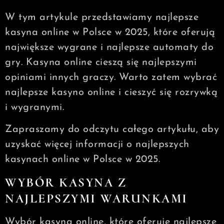
W tym artykule przedstawiamy najlepsze
kasyna online w Polsce w 2025, które oferują
największe wygrane i najlepsze automaty do
gry. Kasyna online cieszą się najlepszymi
opiniami innych graczy. Warto zatem wybrać
najlepsze kasyno online i cieszyć się rozrywką
i wygranymi.
Zapraszamy do odczytu całego artykułu, aby
uzyskać więcej informacji o najlepszych
kasynach online w Polsce w 2025.
WYBÓR KASYNA Z
NAJLEPSZYMI WARUNKAMI
Wybór kasyna online, które oferuje najlepsze