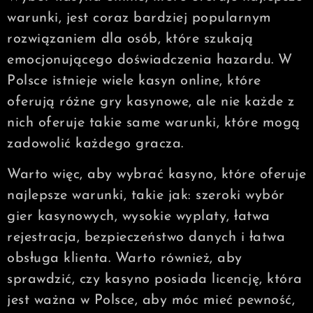
warunki, jest coraz bardziej popularnym
rozwiązaniem dla osób, które szukają
emocjonującego doświadczenia hazardu. W
Polsce istnieje wiele kasyn online, które
oferują różne gry kasynowe, ale nie każde z
nich oferuje takie same warunki, które mogą
zadowolić każdego gracza.
Warto więc, aby wybrać kasyno, które oferuje
najlepsze warunki, takie jak: szeroki wybór
gier kasynowych, wysokie wyplaty, łatwa
rejestracja, bezpieczeństwo danych i łatwa
obsługa klienta. Warto również, aby
sprawdzić, czy kasyno posiada licencję, która
jest ważna w Polsce, aby móc mieć pewność,