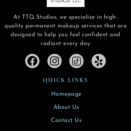
At TTQ Studios, we specialize in high-
quality permanent makeup services that are
designed to help you feel confident and
radiant every day
QUICK LINKS
Homepage
About Us
Contact Us