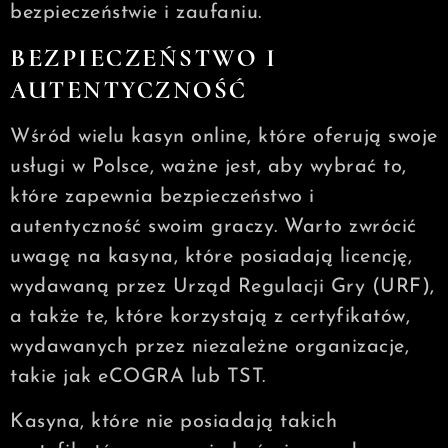
bezpieczeństwie i zaufaniu.
BEZPIECZEŃSTWO I
AUTENTYCZNOŚĆ
Wśród wielu kasyn online, które oferują swoje
usługi w Polsce, ważne jest, aby wybrać to,
które zapewnia bezpieczeństwo i
autentyczność swoim graczy. Warto zwrócić
uwagę na kasyna, które posiadają licencję,
wydawaną przez Urząd Regulacji Gry (URF),
a także te, które korzystają z certyfikatów,
wydawanych przez niezależne organizacje,
takie jak eCOGRA lub TST.
Kasyna, które nie posiadają takich