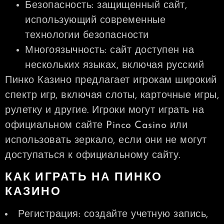
Безопасность: защищенный сайт,
использующий современные
технологии безопасности
Многоязычность: сайт доступен на
нескольких языках, включая русский
Пинко Казино предлагает игрокам широкий
спектр игр, включая слоты, карточные игры,
рулетку и другие. Игроки могут играть на
официальном сайте Pinco Casino или
использовать зеркало, если они не могут
доступаться к официальному сайту.
КАК ИГРАТЬ НА ПИНКО
КАЗИНО
Регистрация: создайте учетную запись,