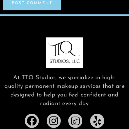
At TTQ Studios, we specialize in high-
quality permanent makeup services that are
designed to help you feel confident and
radiant every day