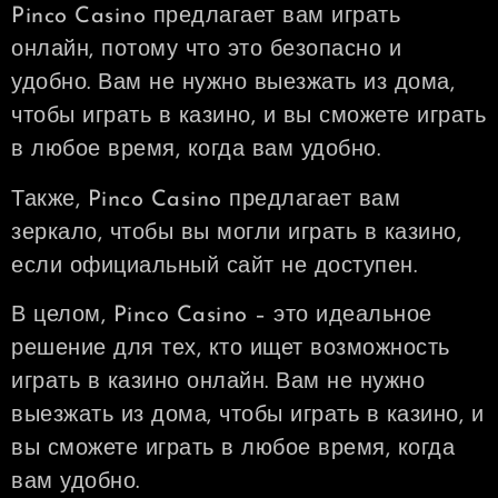
Pinco Casino предлагает вам играть
онлайн, потому что это безопасно и
удобно. Вам не нужно выезжать из дома,
чтобы играть в казино, и вы сможете играть
в любое время, когда вам удобно.
Также, Pinco Casino предлагает вам
зеркало, чтобы вы могли играть в казино,
если официальный сайт не доступен.
В целом, Pinco Casino – это идеальное
решение для тех, кто ищет возможность
играть в казино онлайн. Вам не нужно
выезжать из дома, чтобы играть в казино, и
вы сможете играть в любое время, когда
вам удобно.