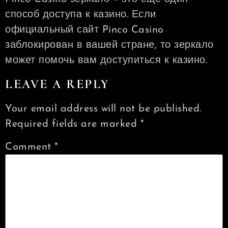
способ доступа к казино. Если
официальный сайт Pinco Casino
заблокирован в вашей стране, то зеркало
может помочь вам доступиться к казино.
LEAVE A REPLY
Your email address will not be published.
Required fields are marked
*
Comment
*