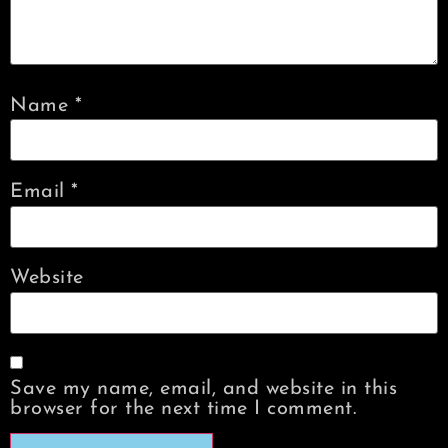
Name
*
Email
*
Website
Save my name, email, and website in this
browser for the next time I comment.