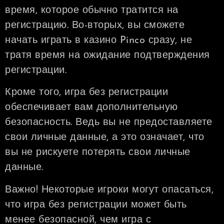
время, которое обычно тратится на
регистрацию. Во-вторых, вы сможете
начать играть в казино Pinco сразу, не
тратя время на ожидание подтверждения
регистрации.
Кроме того, игра без регистрации
обеспечивает вам дополнительную
безопасность. Ведь вы не предоставляете
свои личные данные, а это означает, что
вы не рискуете потерять свои личные
данные.
Важно! Некоторые игроки могут опасаться,
что игра без регистрации может быть
менее безопасной, чем игра с