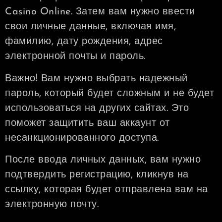
Casino Online. Затем вам нужно ввести
свои личные данные, включая имя,
фамилию, дату рождения, адрес
электронной почты и пароль.
Важно! Вам нужно выбрать надежный
пароль, который будет сложным и не будет
использоваться на других сайтах. Это
поможет защитить ваш аккаунт от
несанкционированного доступа.
После ввода личных данных, вам нужно
подтвердить регистрацию, кликнув на
ссылку, которая будет отправлена вам на
электронную почту.