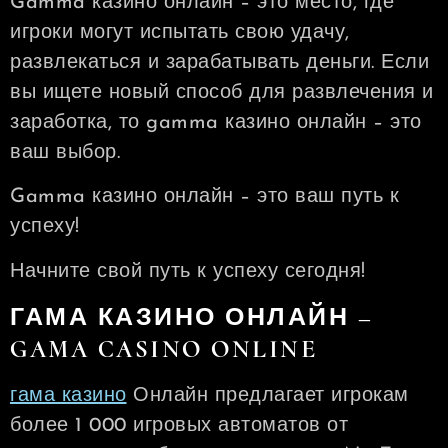
Gamma казино онлайн – это место, где
игроки могут испытать свою удачу,
развлекаться и зарабатывать деньги. Если
вы ищете новый способ для развлечения и
заработка, то gamma казино онлайн – это
ваш выбор.
Gamma казино онлайн – это ваш путь к
успеху!
Начните свой путь к успеху сегодня!
ГАМА КАЗИНО ОНЛАЙН –
GAMA CASINO ONLINE
гама казино
Онлайн предлагает игрокам
более 1 000 игровых автоматов от