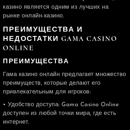
казино является одним из лучших на
рынке онлайн-казино.
ПРЕИМУЩЕСТВА И
НЕДОСТАТКИ GAMA CASINO
ONLINE
ПРЕИМУЩЕСТВА
Гама казино онлайн предлагает множество
преимуществ, которые делают его
привлекательным для игроков:
• Удобство доступа: Gama Casino Online
доступен из любой точки мира, где есть
интернет.