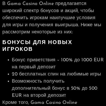
В Gama Casino Online предлагается
широкий спектр бонусов и акций, чтобы
обеспечить игрокам наилучшие условия
для игры и получения выигрыша. Ниже мы
рассмотрим некоторые из них:
БОНУСЫ ДЛЯ НОВЫХ
ИГРОКОВ
Бонус приветствия – 100% до 1000 EUR
на первый депозит
20 бесплатных спин на любимые игры
Возможность получить
дополнительный бонус в 50% до 500
EUR на второй депозит
Кроме того, Gama Casino Online