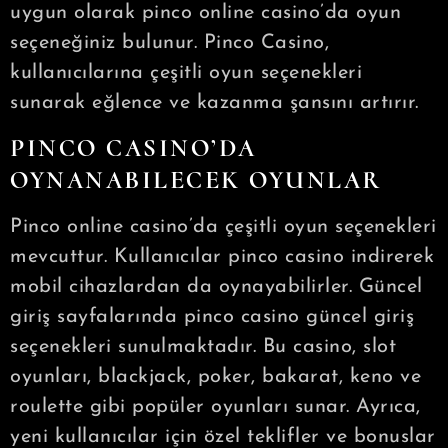
uygun olarak pinco online casino’da oyun
seçeneğiniz bulunur. Pinco Casino,
kullanıcılarına çeşitli oyun seçenekleri
sunarak eğlence ve kazanma şansını artırır.
PINCO CASINO’DA
OYNANABILECEK OYUNLAR
Pinco online casino’da çeşitli oyun seçenekleri
mevcuttur. Kullanıcılar pinco casino indirerek
mobil cihazlardan da oynayabilirler. Güncel
giriş sayfalarında pinco casino güncel giriş
seçenekleri sunulmaktadır. Bu casino, slot
oyunları, blackjack, poker, bakarat, keno ve
roulette gibi popüler oyunları sunar. Ayrıca,
yeni kullanıcılar için özel teklifler ve bonuslar