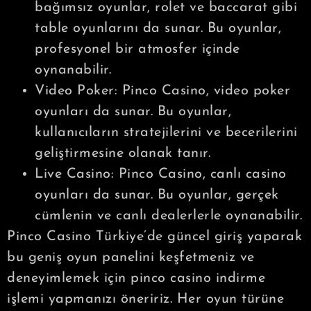
bağımsız oyunlar, rolet ve baccarat gibi
table oyunlarını da sunar. Bu oyunlar,
profesyonel bir atmosfer içinde
oynanabilir.
Video Poker: Pinco Casino, video poker
oyunları da sunar. Bu oyunlar,
kullanıcıların stratejilerini ve becerilerini
geliştirmesine olanak tanır.
Live Casino: Pinco Casino, canlı casino
oyunları da sunar. Bu oyunlar, gerçek
cümlenin ve canlı dealerlerle oynanabilir.
Pinco Casino Türkiye’de güncel giriş yaparak
bu geniş oyun panelini keşfetmeniz ve
deneyimlemek için pinco casino indirme
işlemi yapmanızı öneririz. Her oyun türüne