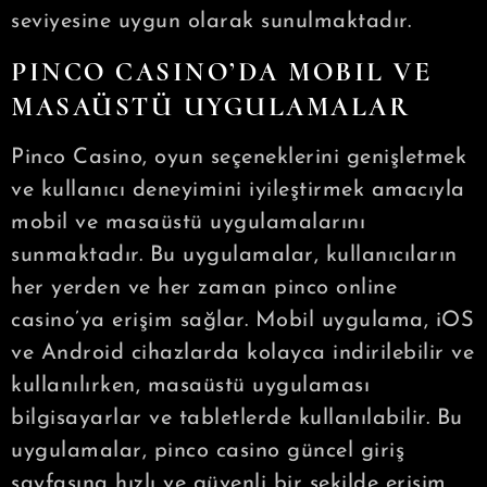
seviyesine uygun olarak sunulmaktadır.
PINCO CASINO’DA MOBIL VE
MASAÜSTÜ UYGULAMALAR
Pinco Casino, oyun seçeneklerini genişletmek
ve kullanıcı deneyimini iyileştirmek amacıyla
mobil ve masaüstü uygulamalarını
sunmaktadır. Bu uygulamalar, kullanıcıların
her yerden ve her zaman pinco online
casino’ya erişim sağlar. Mobil uygulama, iOS
ve Android cihazlarda kolayca indirilebilir ve
kullanılırken, masaüstü uygulaması
bilgisayarlar ve tabletlerde kullanılabilir. Bu
uygulamalar, pinco casino güncel giriş
sayfasına hızlı ve güvenli bir şekilde erişim