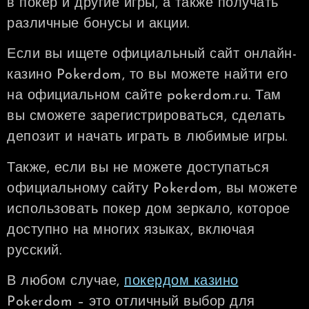
в покер и другие игры, а также получать
различные бонусы и акции.
Если вы ищете официальный сайт онлайн-
казино Pokerdom, то вы можете найти его
на официальном сайте pokerdom.ru. Там
вы сможете зарегистрироваться, сделать
депозит и начать играть в любимые игры.
Также, если вы не можете доступаться
официальному сайту Pokerdom, вы можете
использовать покер дом зеркало, которое
доступно на многих языках, включая
русский.
В любом случае,
покердом казино
Pokerdom – это отличный выбор для