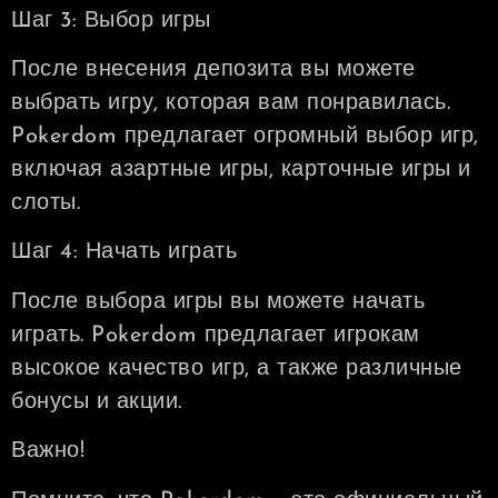
Шаг 3: Выбор игры
После внесения депозита вы можете
выбрать игру, которая вам понравилась.
Pokerdom предлагает огромный выбор игр,
включая азартные игры, карточные игры и
слоты.
Шаг 4: Начать играть
После выбора игры вы можете начать
играть. Pokerdom предлагает игрокам
высокое качество игр, а также различные
бонусы и акции.
Важно!