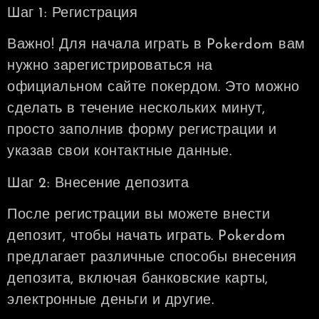
Шаг 1: Регистрация
Важно! Для начала играть в Pokerdom вам
нужно зарегистрироваться на
официальном сайте покердом. Это можно
сделать в течение нескольких минут,
просто заполнив форму регистрации и
указав свои контактные данные.
Шаг 2: Внесение депозита
После регистрации вы можете внести
депозит, чтобы начать играть. Pokerdom
предлагает различные способы внесения
депозита, включая банковские карты,
электронные деньги и другие.