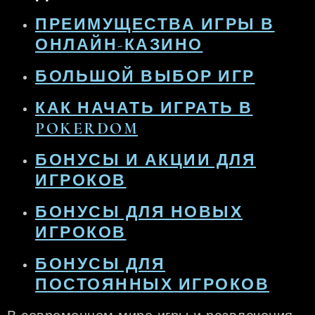
ПРЕИМУЩЕСТВА ИГРЫ В
ОНЛАЙН-КАЗИНО
БОЛЬШОЙ ВЫБОР ИГР
КАК НАЧАТЬ ИГРАТЬ В
POKERDOM
БОНУСЫ И АКЦИИ ДЛЯ
ИГРОКОВ
БОНУСЫ ДЛЯ НОВЫХ
ИГРОКОВ
БОНУСЫ ДЛЯ
ПОСТОЯННЫХ ИГРОКОВ