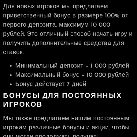
Для новых игроков мы предлагаем
приветственный бонус в размере 100% от
первого депозита, максимум 10 000
рублей. Это отличный способ начать игру и
получить дополнительные средства для
ставок.
Минимальный депозит – 1 000 рублей
Максимальный бонус – 10 000 рублей
Бонус действует 7 дней
БОНУСЫ ДЛЯ ПОСТОЯННЫХ
ИГРОКОВ
Мы также предлагаем нашим постоянным
игрокам различные бонусы и акции, чтобы