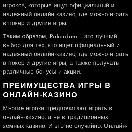
игроков, которые ищут официальный и
надежный онлайн-казино, где можно играть
в покер и другие игры.
Таким образом, Pokerdom – это лучший
выбор для тех, кто ищет официальный и
надежный онлайн-казино, где можно играть
в покер и другие игры, а также получать
различные бонусы и акции.
ПРЕИМУЩЕСТВА ИГРЫ В
ОНЛАЙН-КАЗИНО
Многие игроки предпочитают играть в
онлайн-казино, а не в традиционных
земных казино. И это не случайно. Онлайн-