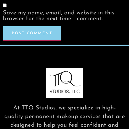
Save my name, email, and website in this
browser for the next time I comment.
At TTQ Studios, we specialize in high-
quality permanent makeup services that are
designed to help you feel confident and