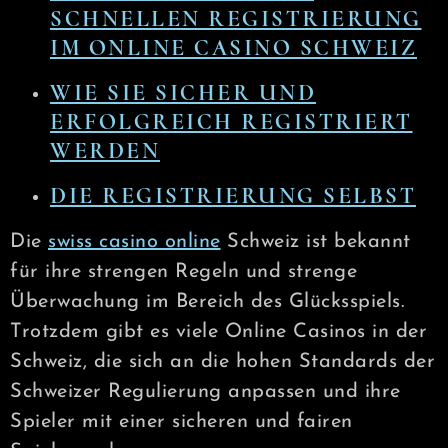
SCHNELLEN REGISTRIERUNG
IM ONLINE CASINO SCHWEIZ
WIE SIE SICHER UND
ERFOLGREICH REGISTRIERT
WERDEN
DIE REGISTRIERUNG SELBST
Die
swiss casino online
Schweiz ist bekannt
für ihre strengen Regeln und strenge
Überwachung im Bereich des Glücksspiels.
Trotzdem gibt es viele Online Casinos in der
Schweiz, die sich an die hohen Standards der
Schweizer Regulierung anpassen und ihre
Spieler mit einer sicheren und fairen