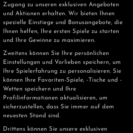
Zugang zu unseren exklusiven Angeboten
und Aktionen erhalten. Wir bieten Ihnen
spezielle Einstiege und Bonusangebote, die
Ihnen helfen, Ihre ersten Spiele zu starten
und Ihre Gewinne zu maximieren.
Zweitens können Sie Ihre persönlichen
Einstellungen und Vorlieben speichern, um
Ihre Spielerfahrung zu personalisieren. Sie
können Ihre Favoriten-Spiele, -Tische und -
Wetten speichern und Ihre
Profilinformationen aktualisieren, um
sicherzustellen, dass Sie immer auf dem
neuesten Stand sind.
Drittens können Sie unsere exklusiven