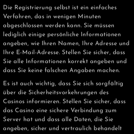
Die Registrierung selbst ist ein einfaches
Verfahren, das in wenigen Minuten
abgeschlossen werden kann. Sie müssen
lediglich einige persönliche Informationen
angeben, wie Ihren Namen, Ihre Adresse und
Ihre E-Mail-Adresse. Stellen Sie sicher, dass
Sie alle Informationen korrekt angeben und
dass Sie keine falschen Angaben machen.
Es ist auch wichtig, dass Sie sich sorgfältig
über die Sicherheitsvorkehrungen des
Casinos informieren. Stellen Sie sicher, dass
das Casino eine sichere Verbindung zum
Server hat und dass alle Daten, die Sie
angeben, sicher und vertraulich behandelt