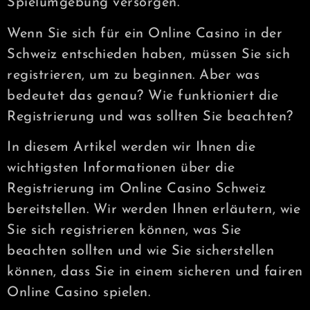
Spielumgebung versorgen.
Wenn Sie sich für ein Online Casino in der
Schweiz entschieden haben, müssen Sie sich
registrieren, um zu beginnen. Aber was
bedeutet das genau? Wie funktioniert die
Registrierung und was sollten Sie beachten?
In diesem Artikel werden wir Ihnen die
wichtigsten Informationen über die
Registrierung im Online Casino Schweiz
bereitstellen. Wir werden Ihnen erläutern, wie
Sie sich registrieren können, was Sie
beachten sollten und wie Sie sicherstellen
können, dass Sie in einem sicheren und fairen
Online Casino spielen.