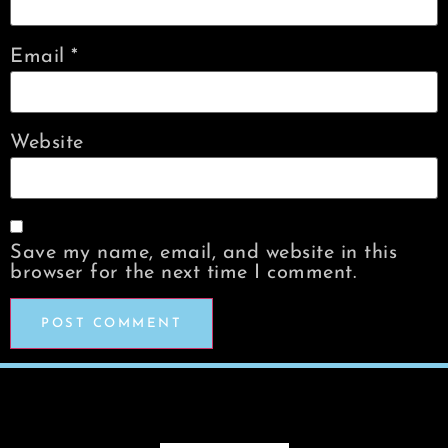
Email
*
Website
Save my name, email, and website in this
browser for the next time I comment.