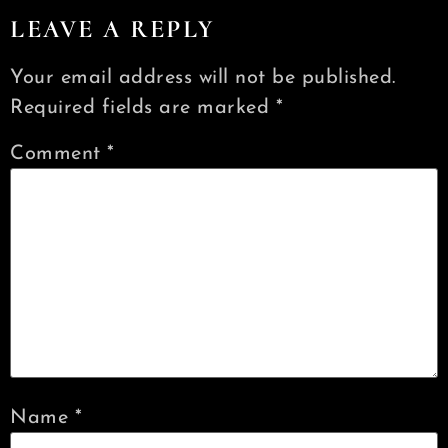
LEAVE A REPLY
Your email address will not be published.
Required fields are marked
*
Comment
*
Name
*