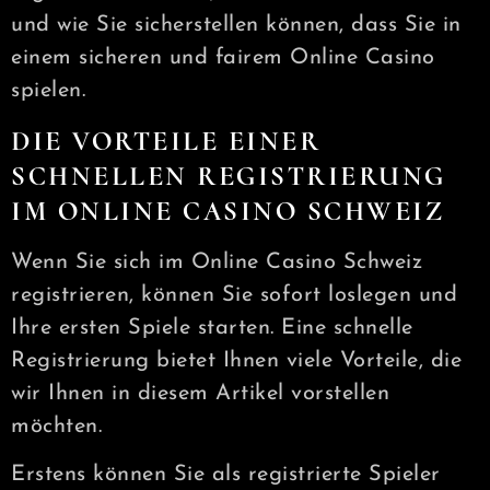
und wie Sie sicherstellen können, dass Sie in
einem sicheren und fairem Online Casino
spielen.
DIE VORTEILE EINER
SCHNELLEN REGISTRIERUNG
IM ONLINE CASINO SCHWEIZ
Wenn Sie sich im Online Casino Schweiz
registrieren, können Sie sofort loslegen und
Ihre ersten Spiele starten. Eine schnelle
Registrierung bietet Ihnen viele Vorteile, die
wir Ihnen in diesem Artikel vorstellen
möchten.
Erstens können Sie als registrierte Spieler