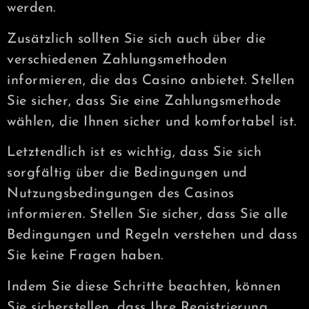
werden.
Zusätzlich sollten Sie sich auch über die
verschiedenen Zahlungsmethoden
informieren, die das Casino anbietet. Stellen
Sie sicher, dass Sie eine Zahlungsmethode
wählen, die Ihnen sicher und komfortabel ist.
Letztendlich ist es wichtig, dass Sie sich
sorgfältig über die Bedingungen und
Nutzungsbedingungen des Casinos
informieren. Stellen Sie sicher, dass Sie alle
Bedingungen und Regeln verstehen und dass
Sie keine Fragen haben.
Indem Sie diese Schritte beachten, können
Sie sicherstellen, dass Ihre Registrierung