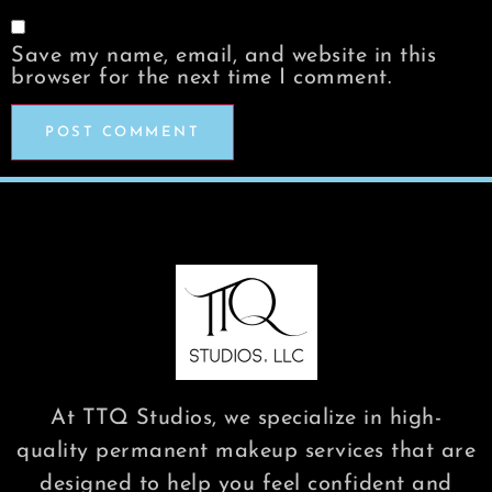
Save my name, email, and website in this
browser for the next time I comment.
At TTQ Studios, we specialize in high-
quality permanent makeup services that are
designed to help you feel confident and