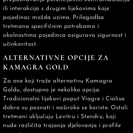
ili interakcija s drugim lijekovima koje
pojedinac možda uzima. Prilagodba
tretmana specifičnim potrebama i
okolnostima pojedinca osigurava sigurnost i
učinkovitost.
ALTERNATIVNE OPCIJE ZA
KAMAGRA GOLD
Za one koji traže alternativu Kamagra
Goldu, dostupno je nekoliko opcija.
Tradicionalni lijekovi poput Viagre i Cialisa
dobro su poznati i naširoko se koriste. Ostali
tretmani uključuju Levitru i Stendru, koji
nude različita trajanja djelovanja i profile