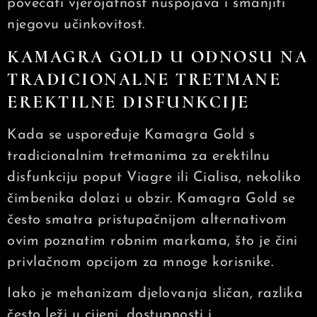
povećati vjerojatnost nuspojava i smanjiti
njegovu učinkovitost.
KAMAGRA GOLD U ODNOSU NA
TRADICIONALNE TRETMANE
EREKTILNE DISFUNKCIJE
Kada se uspoređuje Kamagra Gold s
tradicionalnim tretmanima za erektilnu
disfunkciju poput Viagre ili Cialisa, nekoliko
čimbenika dolazi u obzir. Kamagra Gold se
često smatra pristupačnijom alternativom
ovim poznatim robnim markama, što je čini
privlačnom opcijom za mnoge korisnike.
Iako je mehanizam djelovanja sličan, razlika
često leži u cijeni, dostupnosti i