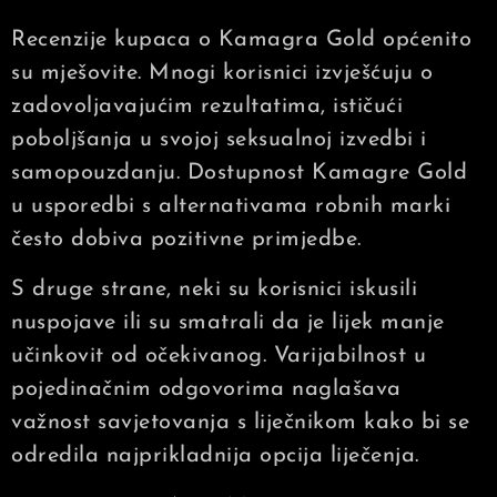
Recenzije kupaca o Kamagra Gold općenito
su mješovite. Mnogi korisnici izvješćuju o
zadovoljavajućim rezultatima, ističući
poboljšanja u svojoj seksualnoj izvedbi i
samopouzdanju. Dostupnost Kamagre Gold
u usporedbi s alternativama robnih marki
često dobiva pozitivne primjedbe.
S druge strane, neki su korisnici iskusili
nuspojave ili su smatrali da je lijek manje
učinkovit od očekivanog. Varijabilnost u
pojedinačnim odgovorima naglašava
važnost savjetovanja s liječnikom kako bi se
odredila najprikladnija opcija liječenja.