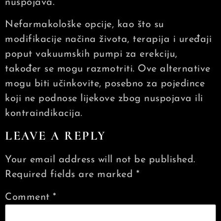
nuspojava.
Nefarmakološke opcije, kao što su
modifikacije načina života, terapija i uređaji
poput vakuumskih pumpi za erekciju,
također se mogu razmotriti. Ove alternative
mogu biti učinkovite, posebno za pojedince
koji ne podnose lijekove zbog nuspojava ili
kontraindikacija.
LEAVE A REPLY
Your email address will not be published.
Required fields are marked
*
Comment
*