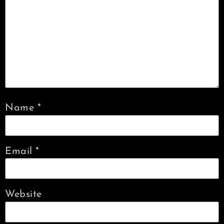
Name
*
Email
*
Website