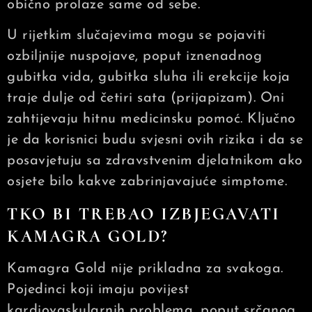
obično prolaze same od sebe.
U rijetkim slučajevima mogu se pojaviti
ozbiljnije nuspojave, poput iznenadnog
gubitka vida, gubitka sluha ili erekcije koja
traje dulje od četiri sata (prijapizam). Oni
zahtijevaju hitnu medicinsku pomoć. Ključno
je da korisnici budu svjesni ovih rizika i da se
posavjetuju sa zdravstvenim djelatnikom ako
osjete bilo kakve zabrinjavajuće simptome.
TKO BI TREBAO IZBJEGAVATI
KAMAGRA GOLD?
Kamagra Gold nije prikladna za svakoga.
Pojedinci koji imaju povijest
kardiovaskularnih problema, poput srčanog