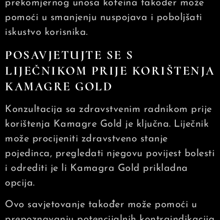
prekomjernog unosa kofeina također može
pomoći u smanjenju nuspojava i poboljšati
iskustvo korisnika.
POSAVJETUJTE SE S
LIJEČNIKOM PRIJE KORIŠTENJA
KAMAGRE GOLD
Konzultacija sa zdravstvenim radnikom prije
korištenja Kamagre Gold je ključna. Liječnik
može procijeniti zdravstveno stanje
pojedinca, pregledati njegovu povijest bolesti
i odrediti je li Kamagra Gold prikladna
opcija.
Ovo savjetovanje također može pomoći u
prepoznavanju potencijalnih kontraindikacija