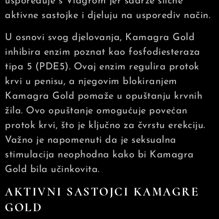
uspoređuje s Viagrom jer sadrže slične
aktivne sastojke i djeluju na usporediv način.
U osnovi svog djelovanja, Kamagra Gold
inhibira enzim poznat kao fosfodiesteraza
tipa 5 (PDE5). Ovaj enzim regulira protok
krvi u penisu, a njegovim blokiranjem
Kamagra Gold pomaže u opuštanju krvnih
žila. Ovo opuštanje omogućuje povećan
protok krvi, što je ključno za čvrstu erekciju.
Važno je napomenuti da je seksualna
stimulacija neophodna kako bi Kamagra
Gold bila učinkovita.
AKTIVNI SASTOJCI KAMAGRE
GOLD