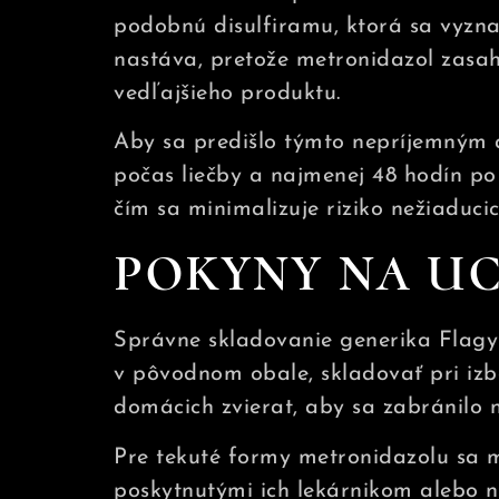
podobnú disulfiramu, ktorá sa vyzna
nastáva, pretože metronidazol zasah
vedľajšieho produktu.
Aby sa predišlo týmto nepríjemným 
počas liečby a najmenej 48 hodín po u
čím sa minimalizuje riziko nežiaducich
POKYNY NA UC
Správne skladovanie generika Flagyl
v pôvodnom obale, skladovať pri izbo
domácich zvierat, aby sa zabránilo 
Pre tekuté formy metronidazolu sa m
poskytnutými ich lekárnikom alebo na