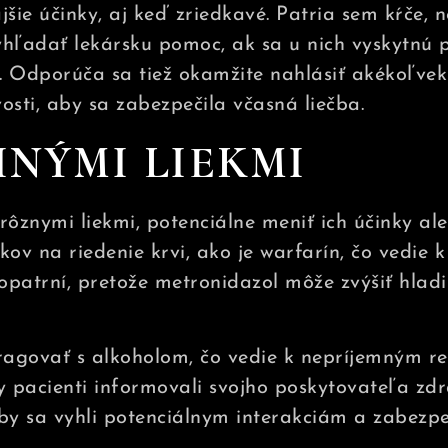
šie účinky, aj keď zriedkavé. Patria sem kŕče, 
yhľadať lekársku pomoc, ak sa u nich vyskytnú p
. Odporúča sa tiež okamžite nahlásiť akékoľvek
osti, aby sa zabezpečila včasná liečba.
INÝMI LIEKMI
ôznymi liekmi, potenciálne meniť ich účinky ale
kov na riedenie krvi, ako je warfarín, čo vedie 
 opatrní, pretože metronidazol môže zvýšiť hladiny
agovať s alkoholom, čo vedie k nepríjemným rea
y pacienti informovali svojho poskytovateľa zdra
aby sa vyhli potenciálnym interakciám a zabezpeč