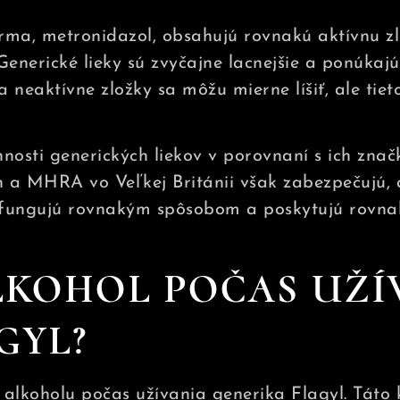
rma, metronidazol, obsahujú rovnakú aktívnu zlo
Generické lieky sú zvyčajne lacnejšie a ponúkaj
 neaktívne zložky sa môžu mierne líšiť, ale tie
nnosti generických liekov v porovnaní s ich zn
 a MHRA vo Veľkej Británii však zabezpečujú, a
 fungujú rovnakým spôsobom a poskytujú rovnak
LKOHOL POČAS UŽÍ
GYL?
lkoholu počas užívania generika Flagyl. Táto 