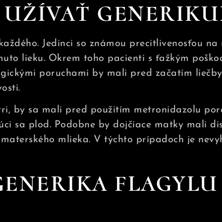
 UŽÍVAŤ GENERIKU
každého. Jedinci so známou precitlivenosťou na 
muto lieku. Okrem toho pacienti s ťažkým pošk
gickými poruchami by mali pred začatím liečby
osti.
ri, by sa mali pred použitím metronidazolu por
júci sa plod. Podobne by dojčiace matky mali d
o materského mlieka. V týchto prípadoch je nevyh
GENERIKA FLAGYLU