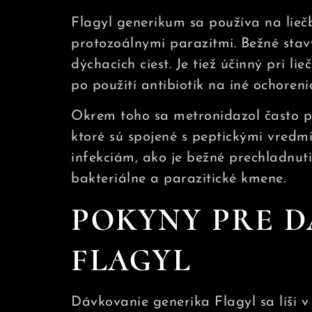
Flagyl generikum sa používa na lieč
protozoálnymi parazitmi. Bežné stav
dýchacích ciest. Je tiež účinný pri li
po použití antibiotík na iné ochoreni
Okrem toho sa metronidazol často pre
ktoré sú spojené s peptickými vredmi
infekciám, ako je bežné prechladnuti
bakteriálne a parazitické kmene.
POKYNY PRE D
FLAGYL
Dávkovanie generika Flagyl sa líši v 