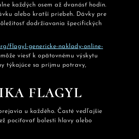
lne každých osem až dvanásť hodín.
ávku alebo kratší priebeh. Dávky pre
ôležitosť dodržiavania špecifických
rg/flagyl-genericke-naklady-online-
 môže viesť k opätovnému výskytu
yny týkajúce sa príjmu potravy,
IKA FLAGYL
prejavia u každého. Časté vedľajšie
ež pociťovať bolesti hlavy alebo