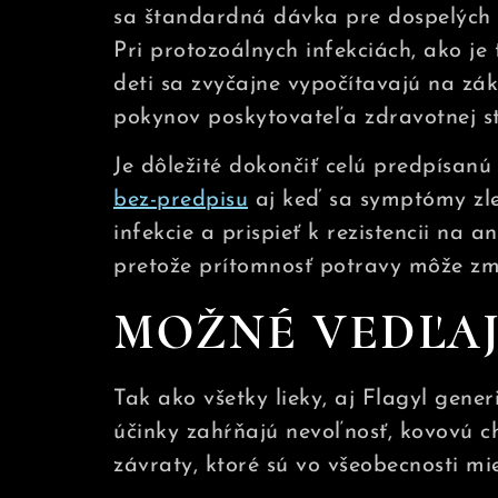
sa štandardná dávka pre dospelých
Pri protozoálnych infekciách, ako j
deti sa zvyčajne vypočítavajú na zák
pokynov poskytovateľa zdravotnej sta
Je dôležité dokončiť celú predpísan
bez-predpisu
aj keď sa symptómy zle
infekcie a prispieť k rezistencii na 
pretože prítomnosť potravy môže zmen
MOŽNÉ VEDĽAJ
Tak ako všetky lieky, aj Flagyl gene
účinky zahŕňajú nevoľnosť, kovovú ch
závraty, ktoré sú vo všeobecnosti mi