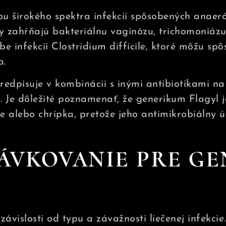
bu širokého spektra infekcií spôsobených anaer
y zahŕňajú bakteriálnu vaginózu, trichomoniázu 
ečbe infekcií Clostridium difficile, ktoré môžu spô
a.
dpisuje v kombinácii s inými antibiotikami na l
. Je dôležité poznamenať, že generikum Flagyl 
e alebo chrípka, pretože jeho antimikrobiálny úč
ÁVKOVANIE PRE G
závislosti od typu a závažnosti liečenej infekcie