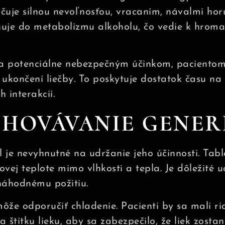
čuje silnou nevoľnosťou, vracaním, návalmi hor
uje do metabolizmu alkoholu, čo vedie k hroma
a potenciálne nebezpečným účinkom, pacientom
končení liečby. To poskytuje dostatok času na t
 interakcií.
HOVÁVANIE GENER
 je nevyhnutné na udržanie jeho účinnosti. Tab
vej teplote mimo vlhkosti a tepla. Je dôležité 
náhodnému požitiu.
ôže odporučiť chladenie. Pacienti by sa mali r
 štítku lieku, aby sa zabezpečilo, že liek zosta