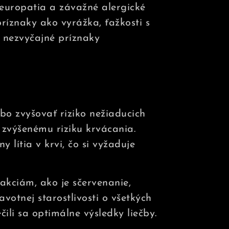
neuropatia a závažné alergické
ríznaky ako vyrážka, ťažkosti s
 nezvyčajné príznaky
bo zvyšovať riziko nežiaducich
k zvýšenému riziku krvácania.
 lítia v krvi, čo si vyžaduje
kciám, ako je sčervenanie,
votnej starostlivosti o všetkých
ili sa optimálne výsledky liečby.