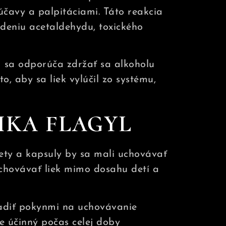
účavy a palpitáciami. Táto reakcia
deniu acetaldehydu, toxického
 sa odporúča zdržať sa alkoholu
o, aby sa liek vylúčil zo systému,
IKA FLAGYL
lety a kapsuly by sa mali uchovávať
uchovávať liek mimo dosahu detí a
iadiť pokynmi na uchovávanie
ne účinný počas celej doby