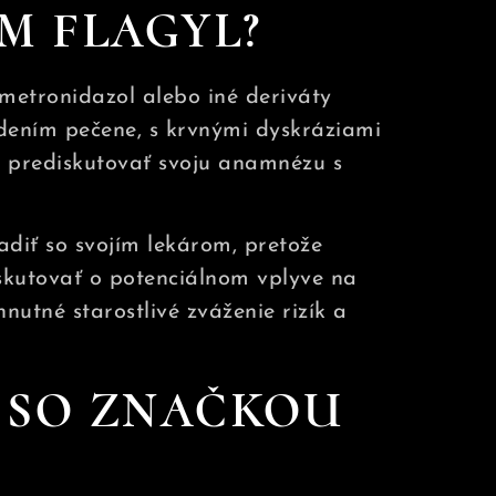
M FLAGYL?
metronidazol alebo iné deriváty
odením pečene, s krvnými dyskráziami
 prediskutovať svoju anamnézu s
adiť so svojím lekárom, pretože
iskutovať o potenciálnom vplyve na
nutné starostlivé zváženie rizík a
 SO ZNAČKOU