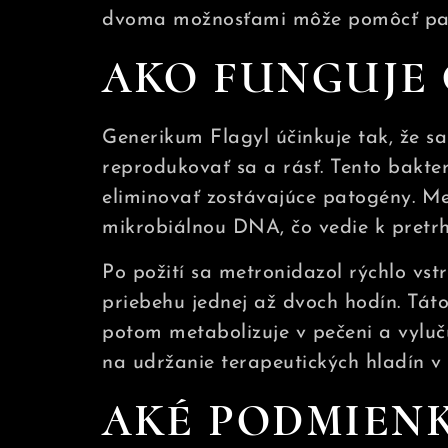
dvoma možnosťami môže pomôcť paci
AKO FUNGUJE 
Generikum Flagyl účinkuje tak, že s
reprodukovať sa a rásť. Tento bakter
eliminovať zostávajúce patogény. Me
mikrobiálnou DNA, čo vedie k pretrh
Po požití sa metronidazol rýchlo v
priebehu jednej až dvoch hodín. Táto
potom metabolizuje v pečeni a vyluč
na udržanie terapeutických hladín v 
AKÉ PODMIENK