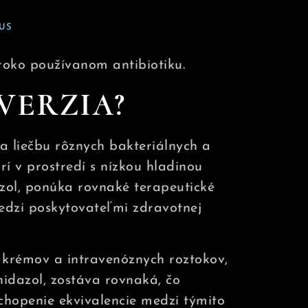
US
roko používanom antibiotiku.
VERZIA?
a liečbu rôznych bakteriálnych a
rí v prostredí s nízkou hladinou
zol, ponúka rovnaké terapeutické
edzi poskytovateľmi zdravotnej
, krémov a intravenóznych roztokov,
idazol, zostáva rovnaká, čo
chopenie ekvivalencie medzi týmito