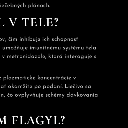
iečebných plánoch.
 V TELE?
v, čím inhibuje ich schopnosť
e a umožňuje imunitnému systému tela
v metronidazole, ktorá interaguje s
 plazmatické koncentrácie v
vať okamžite po podaní. Liečivo sa
ín, čo ovplyvňuje schémy dávkovania
M FLAGYL?