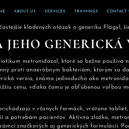
ME
ABOUT US
SERVICES
TRAININGS
CONTACT 
astejšie kladených otázok o generiku Flagyl, ši
A JEHO GENERICKÁ 
iotikum metronidazol, ktoré sa bežne používa n
účinný proti anaeróbnym baktériám, ktorým sa da
erická verzia, známa jednoducho ako metronida
nižšiu cenu, vďaka čomu je obľúbenou voľbou m
 prichádzajú v rôznych formách, vrátane tabliet
í a potrebám pacientov. Aktívna zložka, metron
 rámci značkových aj generických formulácií. Po