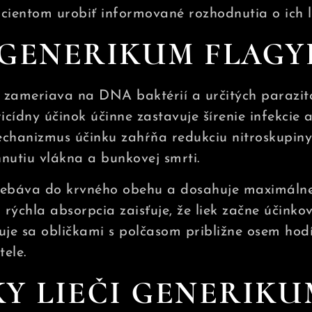
entom urobiť informované rozhodnutia o ich l
GENERIKUM FLAGYL
a zameriava na DNA baktérií a určitých parazito
icídny účinok účinne zastavuje šírenie infekci
chanizmus účinku zahŕňa redukciu nitroskupiny 
nutiu vlákna a bunkovej smrti.
strebáva do krvného obehu a dosahuje maximálne
 rýchla absorpcia zaisťuje, že liek začne účinko
uje sa obličkami s polčasom približne osem hod
tele.
Y LIEČI GENERIKU