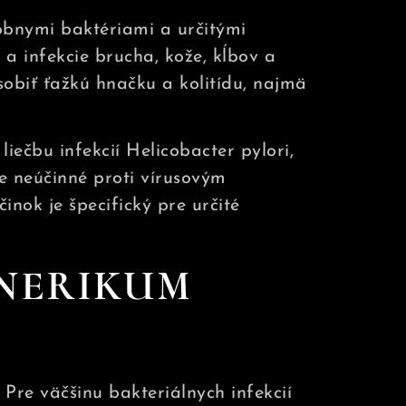
óbnymi baktériami a určitými
a infekcie brucha, kože, kĺbov a
sobiť ťažkú ​​hnačku a kolitídu, najmä
iečbu infekcií Helicobacter pylori,
je neúčinné proti vírusovým
inok je špecifický pre určité
ENERIKUM
. Pre väčšinu bakteriálnych infekcií