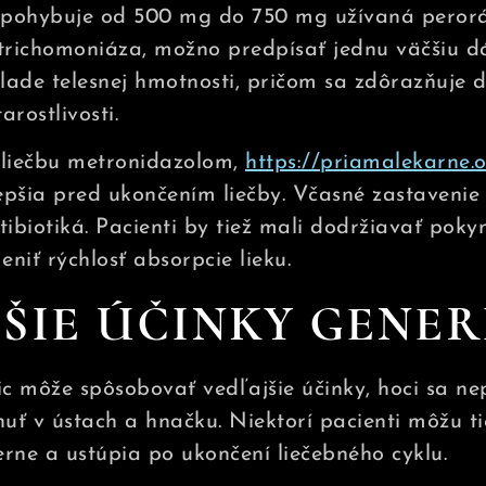
 pohybuje od 500 mg do 750 mg užívaná perorá
e trichomoniáza, možno predpísať jednu väčšiu d
lade telesnej hmotnosti, pričom sa zdôrazňuje d
rostlivosti.
ú liečbu metronidazolom,
https://priamalekarne.o
pšia pred ukončením liečby. Včasné zastavenie
antibiotiká. Pacienti by tiež mali dodržiavať pok
iť rýchlosť absorpcie lieku.
ŠIE ÚČINKY GENER
ric môže spôsobovať vedľajšie účinky, hoci sa ne
uť v ústach a hnačku. Niektorí pacienti môžu ti
erne a ustúpia po ukončení liečebného cyklu.