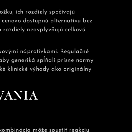
žku, ich rozdiely spočívajú
ú cenovo dostupnú alternatívu bez
to rozdiely neovplyvňujú celkovú
ačkovými náprotivkami. Regulačné
by generiká spĺňali prísne normy
é klinické výhody ako originálny
VANIA
kombinácia môže spustiť reakciu